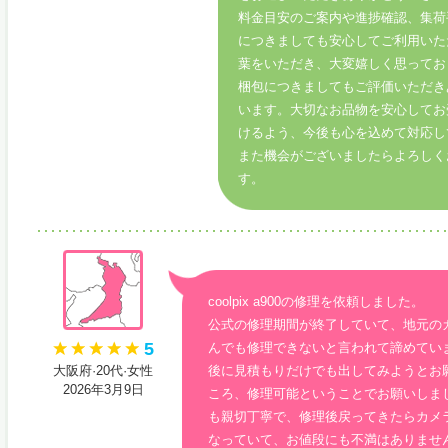
料金目安のご案内や進捗確認、集荷
につきましても安心してご利用いた
葉をいただき、大変嬉しく思ってお
梱包につきましてもご評価いただき
います。大切なお品物を安心してお
けるよう、今後も心を込めて対応し
また機会がございましたらよろしく
す。
coolpix a900の修理を依頼しました。
公式の修理期間が終了していて、地元の
5
んでも修理できないと言われて諦めてい
大阪府·20代·女性
後に見積もりだけでも出してみようとお
2026年3月9日
ころ、修理可能ということでお願いしま
も親切丁寧で、修理後戻ってきたらカメ
なっていて、お値段にも不満はありませ