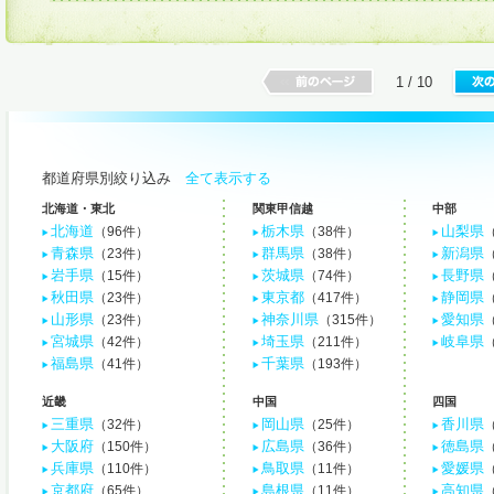
1 / 10
都道府県別絞り込み
全て表示する
北海道・東北
関東甲信越
中部
北海道
栃木県
山梨県
（96件）
（38件）
青森県
群馬県
新潟県
（23件）
（38件）
岩手県
茨城県
長野県
（15件）
（74件）
秋田県
東京都
静岡県
（23件）
（417件）
山形県
神奈川県
愛知県
（23件）
（315件）
宮城県
埼玉県
岐阜県
（42件）
（211件）
福島県
千葉県
（41件）
（193件）
近畿
中国
四国
三重県
岡山県
香川県
（32件）
（25件）
大阪府
広島県
徳島県
（150件）
（36件）
兵庫県
鳥取県
愛媛県
（110件）
（11件）
京都府
島根県
高知県
（65件）
（11件）