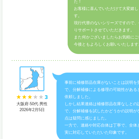
た！
お客様に喜んでいただけて大変嬉し
す。
現行代替のないシリーズですので、
りサポートさせていただきます。
また何かございましたらお気軽にご
今後ともよろしくお願いいたします
事前に補修部品在庫がないことは説明を
で、分解補修による修理の可能性がある
3
依頼しました。
大阪府·50代·男性
しかし結果連絡は補修部品在庫なしとの
2026年2月5日
で、分解補修を試したかどうかの説明が
点は疑問に感じました。
一方で、連絡や対応自体は丁寧で、全体
実に対応していただいた印象です。