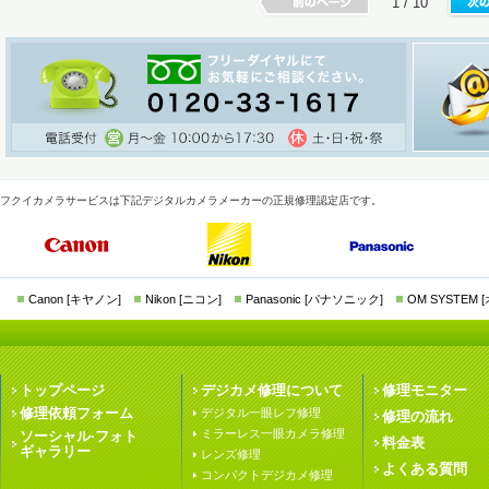
1 / 10
フクイカメラサービスは下記デジタルカメラメーカーの正規修理認定店です。
Canon [キヤノン]
Nikon [ニコン]
Panasonic [パナソニック]
OM SYSTEM
トップページ
デジカメ修理について
修理モニター
修理依頼フォーム
デジタル一眼レフ修理
修理の流れ
ミラーレス一眼カメラ修理
ソーシャル·フォト
料金表
ギャラリー
レンズ修理
よくある質問
コンパクトデジカメ修理