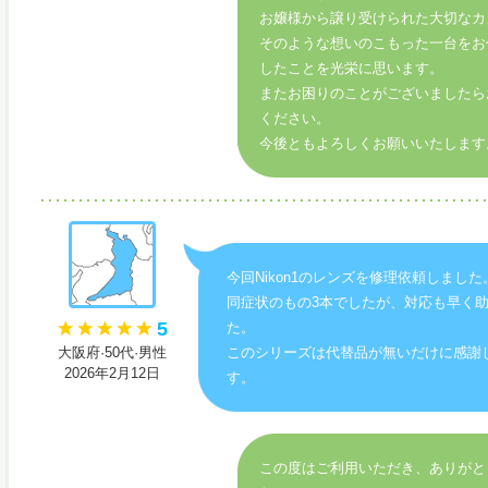
お嬢様から譲り受けられた大切なカ
そのような想いのこもった一台をお
したことを光栄に思います。
またお困りのことがございましたら
ください。
今後ともよろしくお願いいたします
今回Nikon1のレンズを修理依頼しました
同症状のもの3本でしたが、対応も早く
5
た。
大阪府·50代·男性
このシリーズは代替品が無いだけに感謝
2026年2月12日
す。
この度はご利用いただき、ありがと