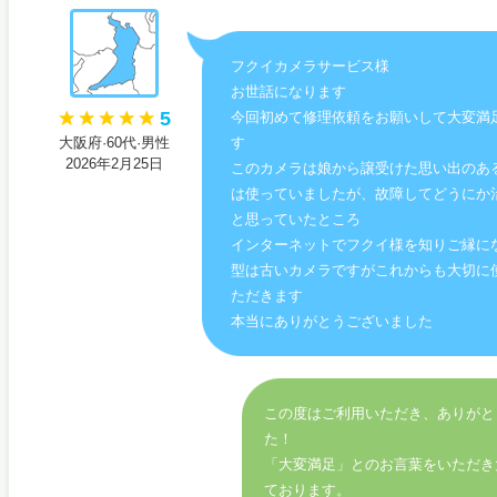
フクイカメラサービス様
お世話になります
5
今回初めて修理依頼をお願いして大変満
大阪府·60代·男性
す
2026年2月25日
このカメラは娘から譲受けた思い出のあ
は使っていましたが、故障してどうにか
と思っていたところ
インターネットでフクイ様を知りご縁に
型は古いカメラですがこれからも大切に
ただきます
本当にありがとうございました
この度はご利用いただき、ありがと
た！
「大変満足」とのお言葉をいただき
ております。