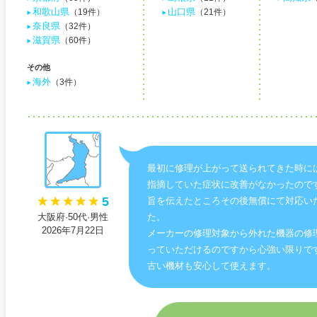
和歌山県
山口県
（19件）
（21件）
奈良県
（32件）
滋賀県
（60件）
その他
海外
（3件）
最初に修理が上がって送られてきた時に
指摘していた症状に改善がなかったので
5
旨を伝えたところその後無償にて対応い
大阪府·50代·男性
た。
2026年7月22日
メーカーの修理対象から外れた機器の修
っていただけるのですから心強い限りで
古い機材も安心して使えます。