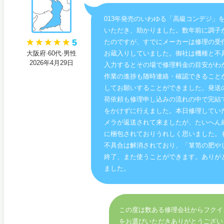
013年発売のいわゆる「高級コンデジ」
いただき、助かりました。数年前に調子
5
たのですが、すでにメーカーは修理の受
大阪府·60代·男性
お蔵入りしていました。御社は機種と不
2026年4月29日
入力するとその場で修理料金の目安がわ
作業の進捗も随時連絡・確認できること
してお願いすることができました。発送
荷依頼も修理申し込みの流れの中で完結
をかけずに行えました。本日修理してい
メラが返送されて来ましたが、たいへん
に梱包されておりうれしく思いました。
不具合は解消されており、「箪笥の肥や
終了、また使うことができます。ありが
ました。
この度は数ある修理会社からフクイ
をお選びいただきありがとうござい