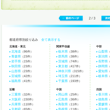
2 / 3
都道府県別絞り込み
全て表示する
北海道・東北
関東甲信越
中部
北海道
栃木県
山梨県
（96件）
（38件）
青森県
群馬県
新潟県
（23件）
（38件）
岩手県
茨城県
長野県
（15件）
（74件）
秋田県
東京都
静岡県
（23件）
（417件）
山形県
神奈川県
愛知県
（23件）
（315件）
宮城県
埼玉県
岐阜県
（42件）
（211件）
福島県
千葉県
（41件）
（193件）
近畿
中国
四国
三重県
岡山県
香川県
（32件）
（25件）
大阪府
広島県
徳島県
（150件）
（36件）
兵庫県
鳥取県
愛媛県
（110件）
（11件）
京都府
島根県
高知県
（65件）
（11件）