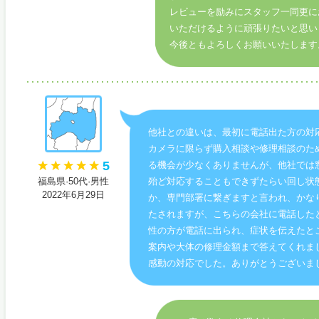
レビューを励みにスタッフ一同更に
いただけるように頑張りたいと思い
今後ともよろしくお願いいたします
他社との違いは、最初に電話出た方の対
カメラに限らず購入相談や修理相談のた
5
る機会が少なくありませんが、他社では
福島県·50代·男性
殆ど対応することもできずたらい回し状
2022年6月29日
か、専門部署に繋ぎますと言われ、かな
たされますが、こちらの会社に電話した
性の方が電話に出られ、症状を伝えたと
案内や大体の修理金額まで答えてくれま
感動の対応でした。ありがとうございま