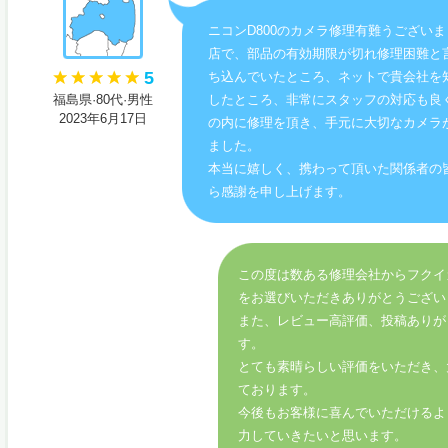
ニコンD800のカメラ修理有難うござい
店で、部品の有効期限が切れ修理困難と
5
ち込んでいたところ、ネットで貴会社を
福島県·80代·男性
したところ、非常にスタッフの対応も良
2023年6月17日
の内に修理を頂き、手元に大切なカメラ
ました。
本当に嬉しく、携わって頂いた関係者の
ら感謝を申し上げます。
この度は数ある修理会社からフクイ
をお選びいただきありがとうござい
また、レビュー高評価、投稿ありが
す。
とても素晴らしい評価をいただき、
ております。
今後もお客様に喜んでいただけるよ
力していきたいと思います。