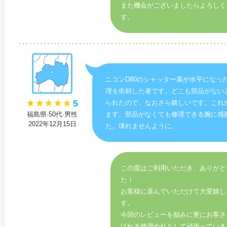
また機会がございましたらよろしく
す。
ニコンD80のシャッター幕が水平になっ
理を依頼した者です。どこも部品がない
5
られたので、なおさら嬉しいです。これ
福島県·50代·男性
ます。部品がなくても修理できる腕に感
2022年12月15日
た。壊れませんように。
この度はご利用いただき、ありがと
た！
お客様に喜んでいただけて大変嬉し
す。
今回のレビューを励みに更にお客さ
ばれる修理会社として頑張っていき