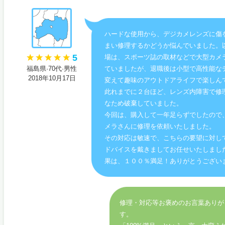
ハードな使用から、デジカメレンズに傷
まい修理するかどうか悩んでいました。
5
場は、スポーツ誌の取材などで大型カメ
福島県·70代·男性
ていましたが、退職後は小型で高性能な
2018年10月17日
変えて趣味のアウトドアライフで楽しん
此れまでに２台ほど、レンズ内障害で修
なため破棄していました。
今回は、購入して一年足らずでしたので
メラさんに修理を依頼いたしました。
その対応は敏速で、こちらの要望に対し
ドバイスを戴きましてお任せいたしまし
果は、１００％満足！ありがとうござい
修理・対応等お褒めのお言葉ありが
す。