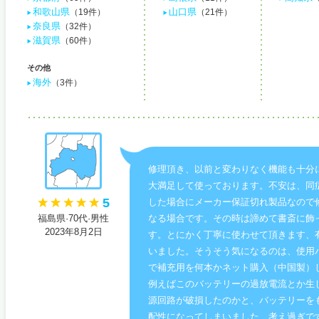
和歌山県
山口県
（19件）
（21件）
奈良県
（32件）
滋賀県
（60件）
その他
海外
（3件）
修理頂き、以前と変わりなく機能も十分
大満足して使っております。不安は、同
5
した場合にメーカー保証切れ製品なので
福島県·70代·男性
なる場合です。その時は諦めて書斎に飾
2023年8月2日
す。とにかく丁寧に使わせて頂きます、
いました。そうそう気になるのは、使用
で補充用を何本かネット購入（中国製）
例えばこのバッテリーの過放電流とか生
源回路が破損したのかと、バッテリーを
配性になってしまいました、考え過ぎで