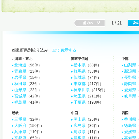
1 / 21
都道府県別絞り込み
全て表示する
北海道・東北
関東甲信越
中部
北海道
栃木県
山梨県
（96件）
（38件）
青森県
群馬県
新潟県
（23件）
（38件）
岩手県
茨城県
長野県
（15件）
（74件）
秋田県
東京都
静岡県
（23件）
（417件）
山形県
神奈川県
愛知県
（23件）
（315件）
宮城県
埼玉県
岐阜県
（42件）
（211件）
福島県
千葉県
（41件）
（193件）
近畿
中国
四国
三重県
岡山県
香川県
（32件）
（25件）
大阪府
広島県
徳島県
（150件）
（36件）
兵庫県
鳥取県
愛媛県
（110件）
（11件）
京都府
島根県
高知県
（65件）
（11件）