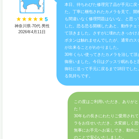
本日、待ちわびた修理完了品が手元に戻
た。丁寧に梱包されたカメラを見て、開
5
も間違いなく修理問題はないな、と思っ
神奈川県·70代·男性
した。恐る恐る開梱したあと、動作チェ
2026年4月11日
て頂きました。さすがに壊れたきっかけと
ボタンは触れませんでしたが、通常のス
が出来ることがわかりました。
30年くらい使ってきたカメラを治して頂
御座いました。今日はグッスリ眠れると
御社に送って手元に戻るまで18日でした
る気持ちです。
この度はご利用いただき、ありがと
た！
30年もの長きにわたりご愛用され
ラをお任せいただき、大変嬉しく思
無事にお手元へお返しでき、動作に
のことで安心いたしました。