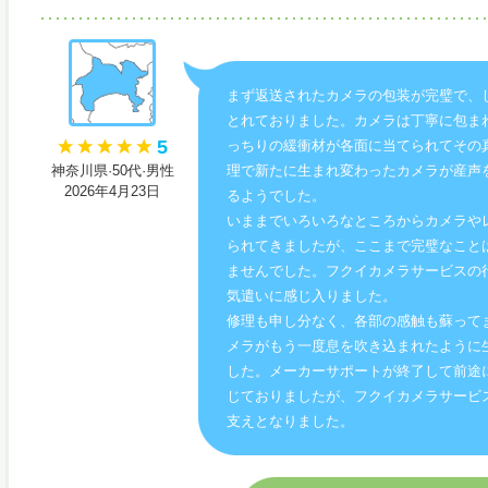
まず返送されたカメラの包装が完璧で、
とれておりました。カメラは丁寧に包ま
5
っちりの緩衝材が各面に当てられてその
神奈川県·50代·男性
理で新たに生まれ変わったカメラが産声
2026年4月23日
るようでした。
いままでいろいろなところからカメラや
られてきましたが、ここまで完璧なこと
ませんでした。フクイカメラサービスの
気遣いに感じ入りました。
修理も申し分なく、各部の感触も蘇って
メラがもう一度息を吹き込まれたように
した。メーカーサポートが終了して前途
じておりましたが、フクイカメラサービ
支えとなりました。