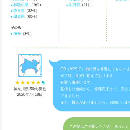
和歌山県
山口県
（19件）
（21件）
奈良県
（32件）
滋賀県
（60件）
その他
海外
（3件）
GR（APS-C）初代機を修理してもらい
完了後、良好に使えております。
5
有難う御座います。
神奈川県·50代·男性
見積もり連絡から、修理完了まで、安心
2026年7月19日
できました。
また、機会がありましたら、お願いしま
この度はご利用いただき、ありがと