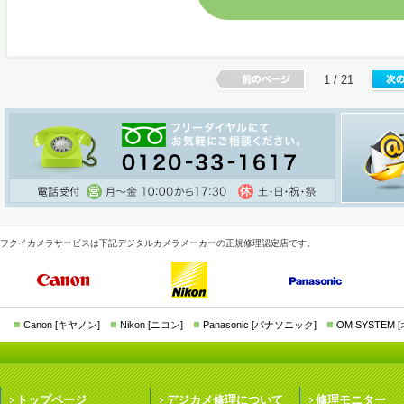
1 / 21
フクイカメラサービスは下記デジタルカメラメーカーの正規修理認定店です。
Canon [キヤノン]
Nikon [ニコン]
Panasonic [パナソニック]
OM SYSTEM
トップページ
デジカメ修理について
修理モニター