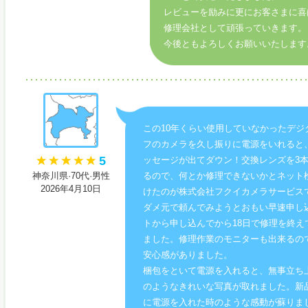
レビューを励みに更にお客さまに喜
修理会社として頑張っていきます。
今後ともよろしくお願いいたします
この10年くらい使用していなかったデジ
フのカメラを久し振りに電源をいれると
5
ッセージが出てダウン！交換レンズを3
神奈川県·70代·男性
るので、何とか修理できないかとネット
2026年4月10日
けたのが株式会社フクイカメラサービス
ダメ元で頼んでみようとおもい早速申し
トから申し込んでから18日で修理を終え
ました。修理作業のモニターも出来るの
安心感がありました。
梱包をといて電源を入れると、無事立ち
のようなきれいな写真が取れました。新
に電源を入れた時のような感動が蘇りま