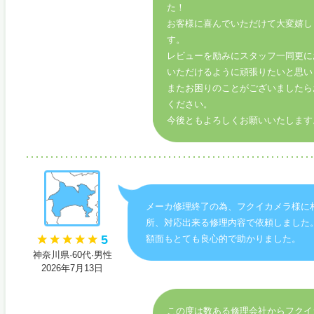
た！
お客様に喜んでいただけて大変嬉し
す。
レビューを励みにスタッフ一同更に
いただけるように頑張りたいと思い
またお困りのことがございましたら
ください。
今後ともよろしくお願いいたします
メーカ修理終了の為、フクイカメラ様に
所、対応出来る修理内容で依頼しました
5
額面もとても良心的で助かりました。
神奈川県·60代·男性
2026年7月13日
この度は数ある修理会社からフクイ