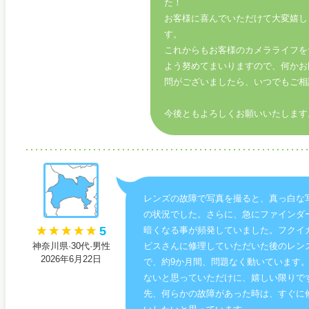
た！
お客様に喜んでいただけて大変嬉し
す。
これからもお客様のカメラライフを
よう努めてまいりますので、何かお
問がございましたら、いつでもご相
今後ともよろしくお願いいたします
レンズの故障で写真を撮ると、真っ白な
の状況でした。さらに、急にファインダ
5
暗くなる事が頻発していました。フクイ
神奈川県·30代·男性
ビスさんに修理していただいた後のレン
2026年6月22日
で、約9か月間、問題なく動いています
ないと思っていただけに、嬉しい限りで
先、何らかの故障があった時は、すぐに