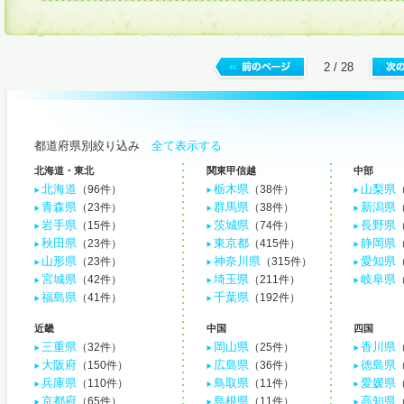
2 / 28
都道府県別絞り込み
全て表示する
北海道・東北
関東甲信越
中部
北海道
栃木県
山梨県
（96件）
（38件）
青森県
群馬県
新潟県
（23件）
（38件）
岩手県
茨城県
長野県
（15件）
（74件）
秋田県
東京都
静岡県
（23件）
（415件）
山形県
神奈川県
愛知県
（23件）
（315件）
宮城県
埼玉県
岐阜県
（42件）
（211件）
福島県
千葉県
（41件）
（192件）
近畿
中国
四国
三重県
岡山県
香川県
（32件）
（25件）
大阪府
広島県
徳島県
（150件）
（36件）
兵庫県
鳥取県
愛媛県
（110件）
（11件）
京都府
島根県
高知県
（65件）
（11件）