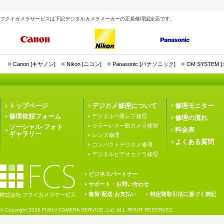
フクイカメラサービスは下記デジタルカメラメーカーの正規修理認定店です。
Canon [キヤノン]
Nikon [ニコン]
Panasonic [パナソニック]
OM SYSTEM
トップページ
デジカメ修理について
修理モニター
修理依頼フォーム
デジタル一眼レフ修理
修理の流れ
ミラーレス一眼カメラ修理
ソーシャル·フォト
料金表
ギャラリー
レンズ修理
よくある質問
コンパクトデジカメ修理
デジタルビデオカメラ修理
ビジネスパートナー
サポート・お問い合わせ
集荷·配送·お支払い
特定商取引法に基づく表記
© Copyright
2026 FUKUI CAMERA SERVICE, Ltd. ALL RIGHT RESERVED.