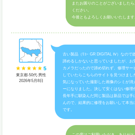
またお困りのことがございましたら
ください。
今後ともよろしくお願いいたします
古い製品（ﾘｺｰ GR DIGITAL Ⅳ）なの
諦めるしかないと思っていましたが、お
5
カメラだったので諦め切れず、修理サー
東京都·50代·男性
していたらこちらのサイトを見つけまし
2026年5月8日
気になっていた撮影した画像のシミが消
ーになりました。決して安くはない修理
長年手に馴染んだ同じ製品は新品では手
んので、結果的に修理をお願いして本当
です。
この度はご利用いただき、ありがと