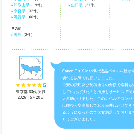
和歌山県
山口県
（19件）
（21件）
奈良県
（32件）
滋賀県
（60件）
その他
海外
（3件）
Canon G１X MarkIIの液晶パネルを動
切れる故障でお願いしました。
5
目安の費用及び見積通りの金額で送料も
東京都·60代·男性
していただけたのと清掃もサービスで実
2026年5月20日
大変助かりました。このレベルのコンパ
は昨今大変高騰しており修理代だけでき
るようになったので大変満足しておりま
とうございました。