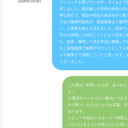
2026年5月9日
でショックを受けている中、ダメもとで
話しました。電話越しの受付の女性の方
寧な対応で、部品や部位の状況をやり取
けなら修理可能性大、液晶基板なら修理
い、と事実を教えて頂きました。追加で
写りの質問にも対応してくださり非常に
た。結果、修理して頂き本当に感謝して
もし基盤故障で修理不可だったとしても
さや誠実さで感謝していたと思います。
ございました。
この度はご利用いただき、ありがと
た！
お電話やメールでのご案内につきま
やり取りいただけたとのお言葉、大
おります。
レビューを励みにスタッフ一同更に
いただけるように頑張りたいと思い