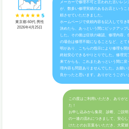
メーカーで修理不可と言われた古いレン
が、数多い修理実績のあるお店というこ
5
頼させていただきました。
東京都·60代·男性
ホームページで依頼内容を記入して引き
2026年4月25日
決めたら、あっという間にピックアップ
した。その後は症状の確認、修理内容、
の場合は修理不能になることなど、とて
明があり、こちらの指示により修理を開
終始安心できるやりとりでした。修理完
来てからも、これまたあっという間に戻
理内容も問題ありませんでした。お願い
良かったと思います。ありがとうござい
この度はご利用いただき、ありがと
た！
お申し込みから集荷、診断、ご説明
の一連の流れにつきまして、安心し
けたとのお言葉をいただき、大変嬉