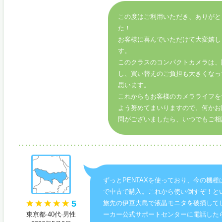
この度はご利用いただき、ありがと
た！
お客様に喜んでいただけて大変嬉し
す。
このクラスのコンパクトカメラは、
し、買い替えのご負担も大きくなっ
思います。
これからもお客様のカメラライフを
よう努めてまいりますので、何かお
問がございましたら、いつでもご相
ずっとPENTAXを使っており、今の機種
で中古で購入。これから使い倒すぞ！と
5
旅先の伊豆大島で液晶モニタを破損して
東京都·40代·男性
ーカー公式サポートセンターに電話した