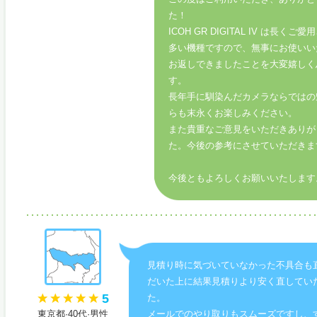
た！
ICOH GR DIGITAL IV は長く
多い機種ですので、無事にお使いい
お返しできましたことを大変嬉しく
す。
長年手に馴染んだカメラならではの
らも末永くお楽しみください。
また貴重なご意見をいただきありが
た。今後の参考にさせていただきま
今後ともよろしくお願いいたします
見積り時に気づいていなかった不具合も
だいた上に結果見積りより安く直してい
5
た。
東京都·40代·男性
メールでのやり取りもスムーズですし、