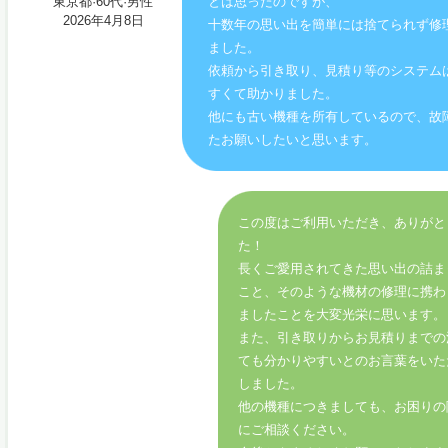
東京都·60代·男性
とは思ったのですが、
2026年4月8日
十数年の思い出を簡単には捨てられず修
ました。
依頼から引き取り、見積り等のシステム
すくて助かりました。
他にも古い機種を所有しているので、故
たお願いしたいと思います。
この度はご利用いただき、ありがと
た！
長くご愛用されてきた思い出の詰ま
こと、そのような機材の修理に携わ
ましたことを大変光栄に思います。
また、引き取りからお見積りまでの
ても分かりやすいとのお言葉をいた
しました。
他の機種につきましても、お困りの
にご相談ください。