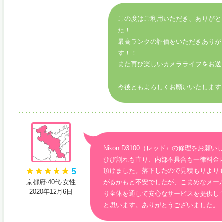
この度はご利用いただき、ありがと
た！
最高ランクの評価をいただきありが
す！！
また再び楽しいカメラライフをお送
今後ともよろしくお願いいたします
Nikon D3100（レッド）の修理をお願
ひび割れも直り、内部不具合も一律料金
5
頂けました。落下したので見積もりより
京都府·40代·女性
がるかもと不安でしたが、こまめなメー
2020年12月6日
り全体を通して安心なサービスを提供し
と思います。ありがとうございました。