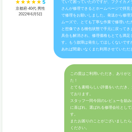
5
ていて困っていたのですが、フクイカメ
京都府·40代·男性
さんが修理できるとホームページで拝見
2022年6月5日
で修理をお願いしました。発送から修理
ムーズで、とても丁寧な作業で修理いた
と想像できる梱包状態で手元に戻ってき
具合も解消され、修理価格もとても満足
す。もう故障は発生してほしくないです
あれば間違いなくまた利用させていただ
この度はご利用いただき、ありがと
た！
とても素晴らしい評価をいただき、
ております。
スタッフ一同今回のレビューを励み
に喜ばれ、選ばれる修理会社として
す。
またお困りのことがございましたら
ください。