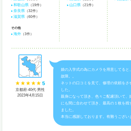
和歌山県
山口県
（19件）
（21件）
奈良県
（32件）
滋賀県
（60件）
その他
海外
（3件）
娘の入学式の為にカメラを用意してると
故障。。
5
ネットの口コミを見て、修理の依頼をさ
京都府·40代·男性
した。
2023年4月15日
親身になって頂き、色々ご配慮頂いて、
にも間に合わせて頂き、最高の１枚を残
ました。
本当に感謝しております。有難うござい