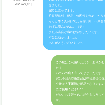
2020年9月1日
きました。
完璧に直ってます。
往復配送料、部品、修理代を含めてかな
もっと早く見付けてたら長い間、不具合
わずに済んだのに。（笑）
また不具合が出れば依頼したいです。
本当に助かりました。
ありがとうございました。
この度はご利用いただき、ありがと
た！
パカパカ病！直ってよかったです！
実は今回の交換部品は弊社最後の在
今後は入手困難な部品となりますの
にご使用ください^^
ぜひ、お友達へのご紹介もよろしく
す。