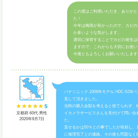
この度はご利用いただき、ありがと
た！
今年は梅雨が長かったので、カビの
か多いような気がします。
適切に保管することでカビの発生は
ますので、これからも大切にお使い
今後ともよろしくお願いいたします
パナソニック.2008年モデル.HDC-SD9
直して頂きました。
5
当時の購入金額を考えると捨てられず、
京都府·60代·男性
イカメラサービスさんを見付けて問い合
2020年9月7日
た。
直せるかは50％との事でしたが依頼し、
に修理完了との連絡。その後も問題なく