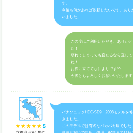
す。
今後も何かあれば依頼したいです。あり
いました。
この度はご利用いただき、ありがと
た！
壊れてしまっても直せるなら直して
ね！
お役に立ててなによりです^^
今後ともよろしくお願いいたします
パナソニックHDC-SD9 2008モデルを
きました。
5
このモデルでは有名なパカパカ病でした
京都府·60代·男性
迅速な対応で集配、修理、配達まで11日