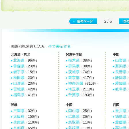
2 / 5
都道府県別絞り込み
全て表示する
北海道・東北
関東甲信越
中部
北海道
栃木県
山梨県
（96件）
（38件）
青森県
群馬県
新潟県
（23件）
（38件）
岩手県
茨城県
長野県
（15件）
（74件）
秋田県
東京都
静岡県
（23件）
（417件）
山形県
神奈川県
愛知県
（23件）
（315件）
宮城県
埼玉県
岐阜県
（42件）
（211件）
福島県
千葉県
（41件）
（193件）
近畿
中国
四国
三重県
岡山県
香川県
（32件）
（25件）
大阪府
広島県
徳島県
（150件）
（36件）
兵庫県
鳥取県
愛媛県
（110件）
（11件）
京都府
島根県
高知県
（65件）
（11件）