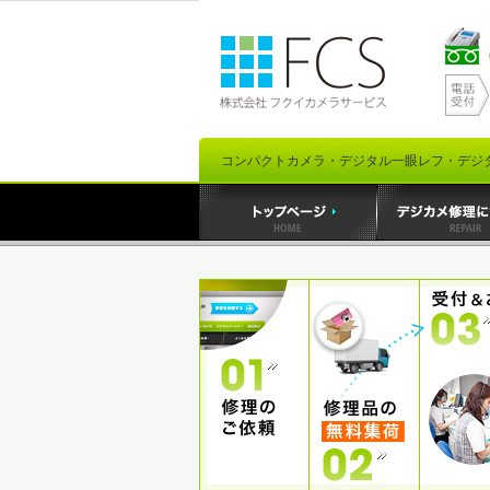
コンパクトカメラ・デジタル一眼レフ・デジ