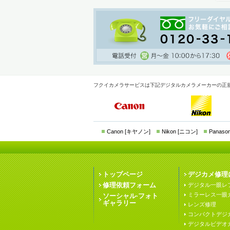
フクイカメラサービスは下記デジタルカメラメーカーの正
Canon [キヤノン]
Nikon [ニコン]
Panas
トップページ
デジカメ修理
修理依頼フォーム
デジタル一眼レ
ミラーレス一眼
ソーシャル·フォト
ギャラリー
レンズ修理
コンパクトデジ
デジタルビデオ