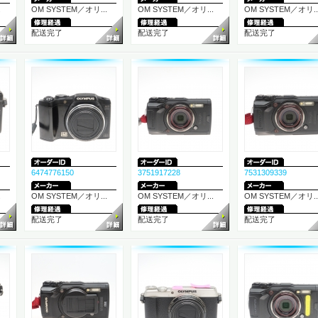
.
OM SYSTEM／オリ...
OM SYSTEM／オリ...
OM SYSTEM／オリ..
配送完了
配送完了
配送完了
6474776150
3751917228
7531309339
.
OM SYSTEM／オリ...
OM SYSTEM／オリ...
OM SYSTEM／オリ..
配送完了
配送完了
配送完了