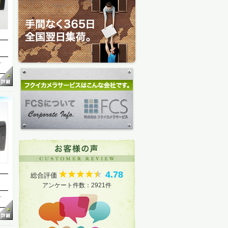
.
4.78
総合評価
アンケート件数：2921件
.