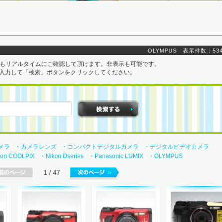
OLYMPUS 表示件数：53
でもリアルタイムにご確認して頂けます。非表示も可能です。
を入力して「検索」ボタンをクリックしてください。
メラ
・
カメラレンズ
・
コンパクトデジタルカメラ
・
デジタルビデオカメラ
kon COOLPIX
・
Nikon Dseries
・
Panasonic LUMIX
・
OLYMPUS
1 / 47