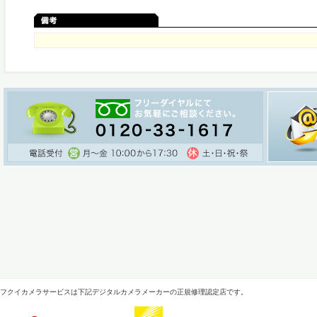
フクイカメラサービスは下記デジタルカメラメーカーの正規修理認定店です。