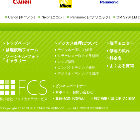
Canon [キヤノン]
Nikon [ニコン]
Panasonic [パナソニック]
OM SYSTEM
トップページ
デジカメ修理について
修理モニター
修理依頼フォーム
デジタル一眼レフ修理
修理の流れ
ミラーレス一眼カメラ修理
ソーシャル·フォト
料金表
ギャラリー
レンズ修理
よくある質問
コンパクトデジカメ修理
デジタルビデオカメラ修理
ビジネスパートナー
サポート・お問い合わせ
集荷·配送·お支払い
特定商取引法に基づく表記
© Copyright
2026 FUKUI CAMERA SERVICE, Ltd. ALL RIGHT RESERVED.