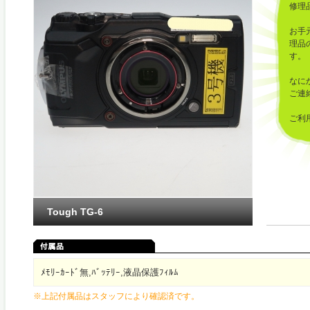
修理
お手
理品
す。
なに
ご連
ご利
した
Tough TG-6
ﾒﾓﾘｰｶｰﾄﾞ無,ﾊﾞｯﾃﾘｰ,液晶保護ﾌｨﾙﾑ
※上記付属品はスタッフにより確認済です。