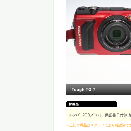
Tough TG-7
ｽﾄﾗｯﾌﾟ,2GB,ﾊﾞｯﾃﾘｰ,保証書日付
※上記付属品はスタッフにより確認済で