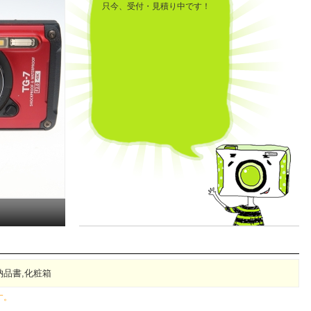
只今、受付・見積り中です！
無,納品書,化粧箱
す。