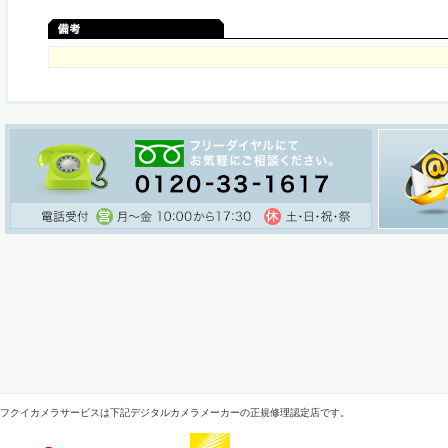
フクイカメラサービスは下記デジタルカメラメーカーの正規修理認定店です。