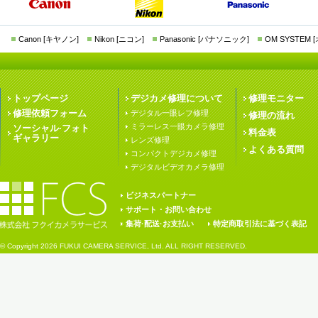
Canon [キヤノン]
Nikon [ニコン]
Panasonic [パナソニック]
OM SYSTEM
トップページ
デジカメ修理について
修理モニター
修理依頼フォーム
デジタル一眼レフ修理
修理の流れ
ミラーレス一眼カメラ修理
ソーシャル·フォト
料金表
ギャラリー
レンズ修理
よくある質問
コンパクトデジカメ修理
デジタルビデオカメラ修理
ビジネスパートナー
サポート・お問い合わせ
集荷·配送·お支払い
特定商取引法に基づく表記
© Copyright
2026 FUKUI CAMERA SERVICE, Ltd. ALL RIGHT RESERVED.