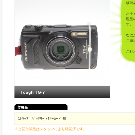
修理
お手
理品
す。
なに
ご連
ご利
した
Tough TG-7
ｽﾄﾗｯﾌﾟ,ﾊﾞｯﾃﾘｰ,ﾒﾓﾘｰｶｰﾄﾞ無
※上記付属品はスタッフにより確認済です。