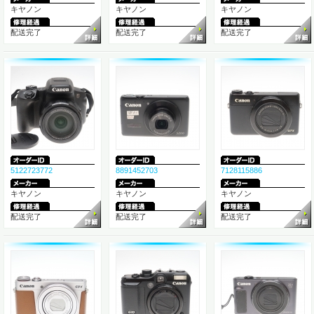
キヤノン
キヤノン
キヤノン
配送完了
配送完了
配送完了
5122723772
8891452703
7128115886
キヤノン
キヤノン
キヤノン
配送完了
配送完了
配送完了