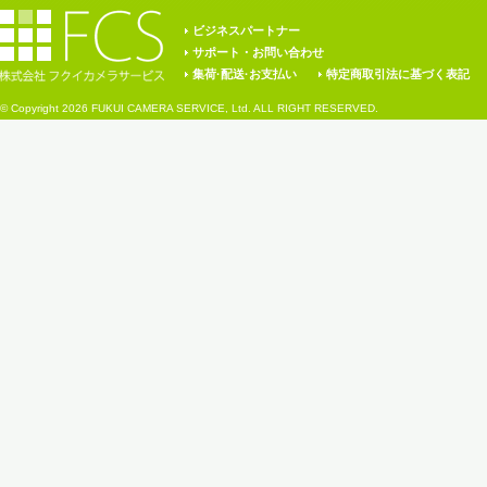
ビジネスパートナー
サポート・お問い合わせ
集荷·配送·お支払い
特定商取引法に基づく表記
© Copyright
2026 FUKUI CAMERA SERVICE, Ltd. ALL RIGHT RESERVED.