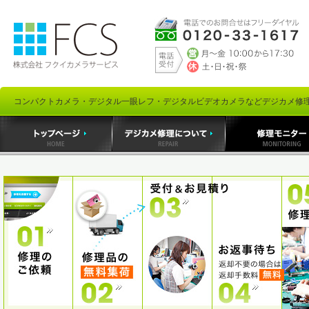
コンパクトカメラ・デジタル一眼レフ・デジタルビデオカメラなどデジカメ修