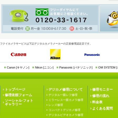
フクイカメラサービスは下記デジタルカメラメーカーの正規修理認定店です。
Canon [キヤノン]
Nikon [ニコン]
Panasonic [パナソニック]
OM SYSTEM
トップページ
デジカメ修理について
修理モニター
修理依頼フォーム
デジタル一眼レフ修理
修理の流れ
ミラーレス一眼カメラ修理
ソーシャル·フォト
料金表
ギャラリー
レンズ修理
よくある質問
コンパクトデジカメ修理
デジタルビデオカメラ修理