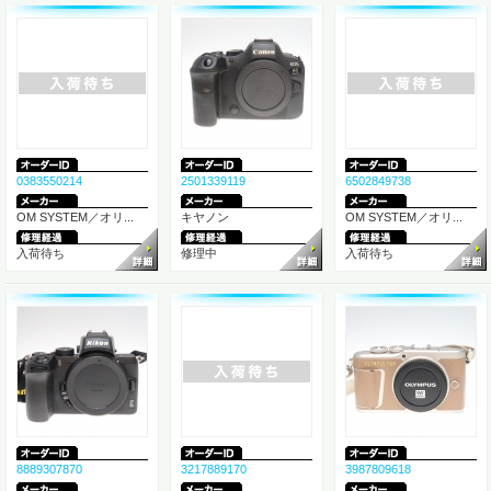
0383550214
2501339119
6502849738
OM SYSTEM／オリ...
キヤノン
OM SYSTEM／オリ...
入荷待ち
修理中
入荷待ち
8889307870
3217889170
3987809618