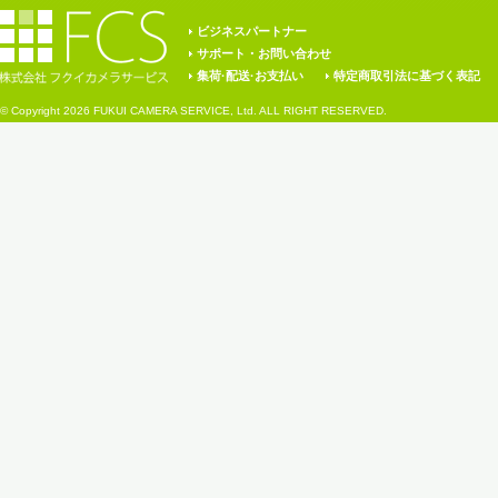
ビジネスパートナー
サポート・お問い合わせ
集荷·配送·お支払い
特定商取引法に基づく表記
© Copyright
2026 FUKUI CAMERA SERVICE, Ltd. ALL RIGHT RESERVED.