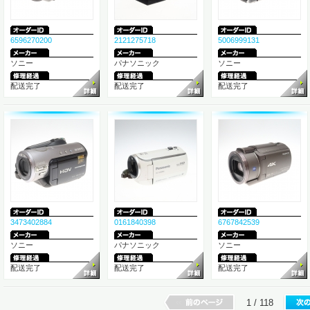
6596270200
2121275718
5006999131
ソニー
パナソニック
ソニー
配送完了
配送完了
配送完了
3473402884
0161840398
6767842539
ソニー
パナソニック
ソニー
配送完了
配送完了
配送完了
1 / 118