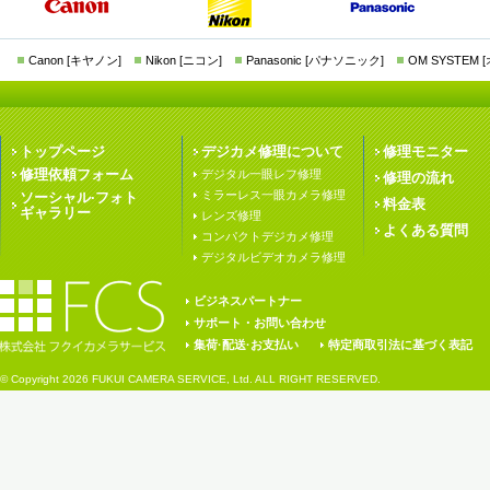
Canon [キヤノン]
Nikon [ニコン]
Panasonic [パナソニック]
OM SYSTEM
トップページ
デジカメ修理について
修理モニター
修理依頼フォーム
デジタル一眼レフ修理
修理の流れ
ミラーレス一眼カメラ修理
ソーシャル·フォト
料金表
ギャラリー
レンズ修理
よくある質問
コンパクトデジカメ修理
デジタルビデオカメラ修理
ビジネスパートナー
サポート・お問い合わせ
集荷·配送·お支払い
特定商取引法に基づく表記
© Copyright
2026 FUKUI CAMERA SERVICE, Ltd. ALL RIGHT RESERVED.