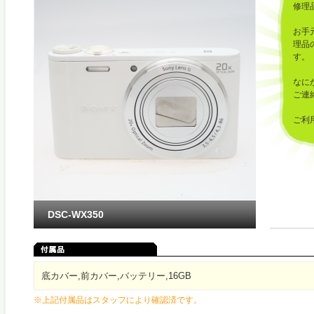
修理
お手
理品
す。
なに
ご連
ご利
した
DSC-WX350
底カバー,前カバー,バッテリー,16GB
※上記付属品はスタッフにより確認済です。