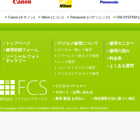
Canon [キヤノン]
Nikon [ニコン]
Panasonic [パナソニック]
OM SYSTEM
トップページ
デジカメ修理について
修理モニター
修理依頼フォーム
デジタル一眼レフ修理
修理の流れ
ミラーレス一眼カメラ修理
ソーシャル·フォト
料金表
ギャラリー
レンズ修理
よくある質問
コンパクトデジカメ修理
デジタルビデオカメラ修理
ビジネスパートナー
サポート・お問い合わせ
集荷·配送·お支払い
特定商取引法に基づく表記
© Copyright
2026 FUKUI CAMERA SERVICE, Ltd. ALL RIGHT RESERVED.