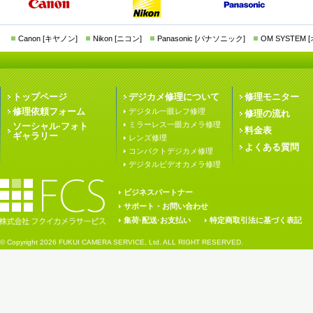
Canon [キヤノン]
Nikon [ニコン]
Panasonic [パナソニック]
OM SYSTEM
トップページ
デジカメ修理について
修理モニター
修理依頼フォーム
デジタル一眼レフ修理
修理の流れ
ミラーレス一眼カメラ修理
ソーシャル·フォト
料金表
ギャラリー
レンズ修理
よくある質問
コンパクトデジカメ修理
デジタルビデオカメラ修理
ビジネスパートナー
サポート・お問い合わせ
集荷·配送·お支払い
特定商取引法に基づく表記
© Copyright
2026 FUKUI CAMERA SERVICE, Ltd. ALL RIGHT RESERVED.