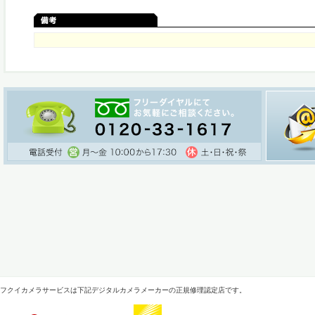
フクイカメラサービスは下記デジタルカメラメーカーの正規修理認定店です。