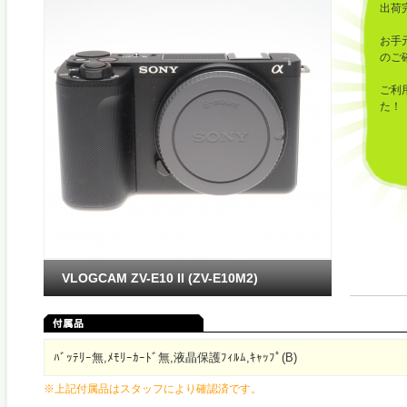
出荷
お手
のご
ご利
た！
VLOGCAM ZV-E10 II (ZV-E10M2)
ﾊﾞｯﾃﾘｰ無,ﾒﾓﾘｰｶｰﾄﾞ無,液晶保護ﾌｨﾙﾑ,ｷｬｯﾌﾟ(B)
※上記付属品はスタッフにより確認済です。