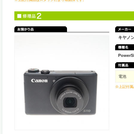
キヤノ
PowerS
電池
※上記付属