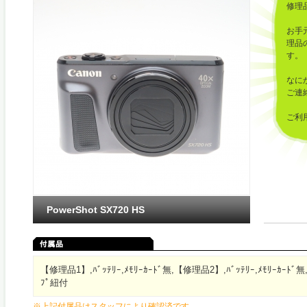
修理
お手
理品
す。
なに
ご連
ご利
した
PowerShot SX720 HS
【修理品1】,ﾊﾞｯﾃﾘｰ,ﾒﾓﾘｰｶｰﾄﾞ無,【修理品2】,ﾊﾞｯﾃﾘｰ,ﾒﾓﾘｰｶｰﾄﾞ
ﾌﾟ紐付
※上記付属品はスタッフにより確認済です。