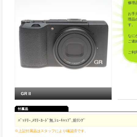
修理
お手
理品
す。
なに
ご連
ご利
した
GR II
ﾊﾞｯﾃﾘｰ,ﾒﾓﾘｰｶｰﾄﾞ無,ｼｭｰｷｬｯﾌﾟ,前ﾘﾝｸﾞ
※上記付属品はスタッフにより確認済です。