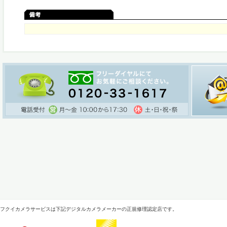
フクイカメラサービスは下記デジタルカメラメーカーの正規修理認定店です。