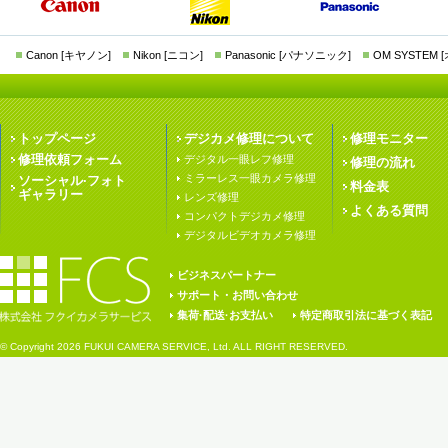
Canon [キヤノン]
Nikon [ニコン]
Panasonic [パナソニック]
OM SYSTEM
トップページ
デジカメ修理について
修理モニター
修理依頼フォーム
デジタル一眼レフ修理
修理の流れ
ミラーレス一眼カメラ修理
ソーシャル·フォト
料金表
ギャラリー
レンズ修理
よくある質問
コンパクトデジカメ修理
デジタルビデオカメラ修理
ビジネスパートナー
サポート・お問い合わせ
集荷·配送·お支払い
特定商取引法に基づく表記
© Copyright
2026 FUKUI CAMERA SERVICE, Ltd. ALL RIGHT RESERVED.