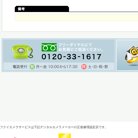
フクイカメラサービスは下記デジタルカメラメーカーの正規修理認定店です。