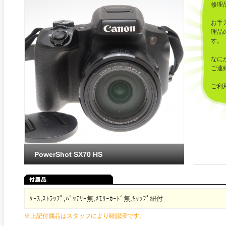
修理
お手
理品
す。
なに
ご連
ご利
した
PowerShot SX70 HS
ｹｰｽ,ｽﾄﾗｯﾌﾟ,ﾊﾞｯﾃﾘｰ無,ﾒﾓﾘｰｶｰﾄﾞ無,ｷｬｯﾌﾟ紐付
※上記付属品はスタッフにより確認済です。