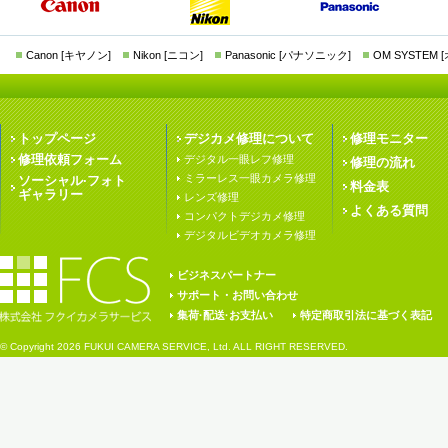
Canon [キヤノン]
Nikon [ニコン]
Panasonic [パナソニック]
OM SYSTEM
トップページ
デジカメ修理について
修理モニター
修理依頼フォーム
デジタル一眼レフ修理
修理の流れ
ミラーレス一眼カメラ修理
ソーシャル·フォト
料金表
ギャラリー
レンズ修理
よくある質問
コンパクトデジカメ修理
デジタルビデオカメラ修理
ビジネスパートナー
サポート・お問い合わせ
集荷·配送·お支払い
特定商取引法に基づく表記
© Copyright
2026 FUKUI CAMERA SERVICE, Ltd. ALL RIGHT RESERVED.