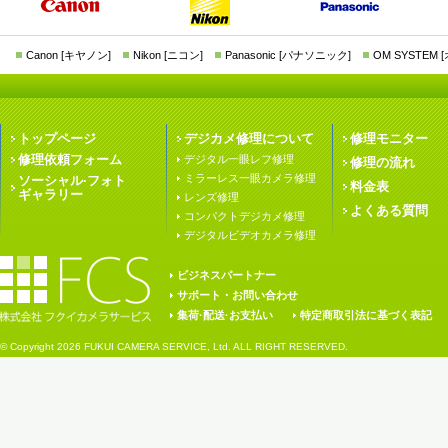
Canon [キヤノン]
Nikon [ニコン]
Panasonic [パナソニック]
OM SYSTEM
トップページ
デジカメ修理について
修理モニター
修理依頼フォーム
デジタル一眼レフ修理
修理の流れ
ミラーレス一眼カメラ修理
ソーシャル·フォト
料金表
ギャラリー
レンズ修理
よくある質問
コンパクトデジカメ修理
デジタルビデオカメラ修理
ビジネスパートナー
サポート・お問い合わせ
集荷·配送·お支払い
特定商取引法に基づく表記
© Copyright
2026 FUKUI CAMERA SERVICE, Ltd. ALL RIGHT RESERVED.