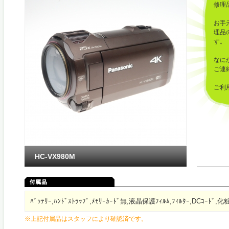
修理
お手
理品
す。
なに
ご連
ご利
した
HC-VX980M
ﾊﾞｯﾃﾘｰ,ﾊﾝﾄﾞｽﾄﾗｯﾌﾟ,ﾒﾓﾘｰｶｰﾄﾞ無,液晶保護ﾌｨﾙﾑ,ﾌｨﾙﾀｰ,DCｺｰﾄﾞ,
※上記付属品はスタッフにより確認済です。