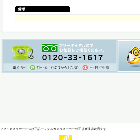
フクイカメラサービスは下記デジタルカメラメーカーの正規修理認定店です。