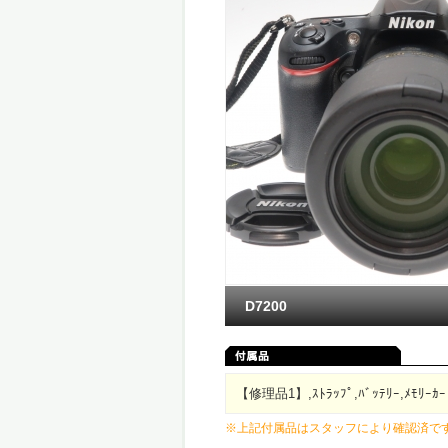
D7200
【修理品1】,ｽﾄﾗｯﾌﾟ,ﾊﾞｯﾃﾘｰ,ﾒﾓﾘｰｶ
※上記付属品はスタッフにより確認済で