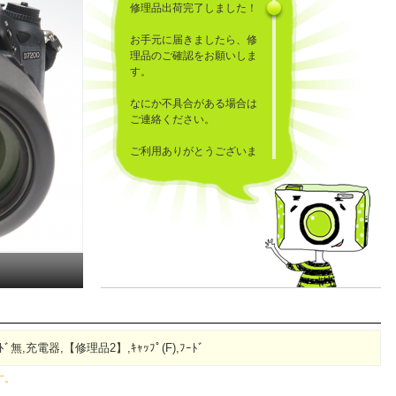
修理品出荷完了しました！
お手元に届きましたら、修
理品のご確認をお願いしま
す。
なにか不具合がある場合は
ご連絡ください。
ご利用ありがとうございま
した！
ｰﾄﾞ無,充電器,【修理品2】,ｷｬｯﾌﾟ(F),ﾌｰﾄﾞ
す。