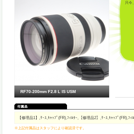
只今
RF70-200mm F2.8 L IS USM
【修理品1】,ｹｰｽ,ｷｬｯﾌﾟ(FR),ﾌｨﾙﾀｰ,【修理品2】,ｹｰｽ,ｷｬｯﾌﾟ(FR),ﾌｨ
※上記付属品はスタッフにより確認済です。