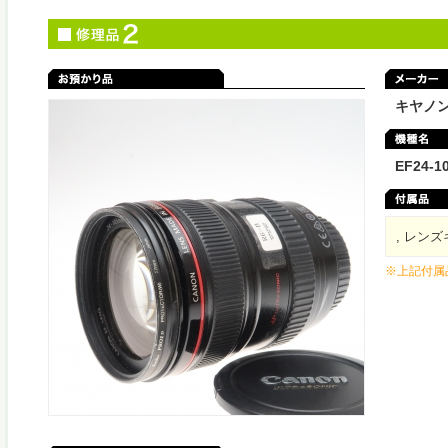
キヤノ
EF24-1
, レン
※上記付属