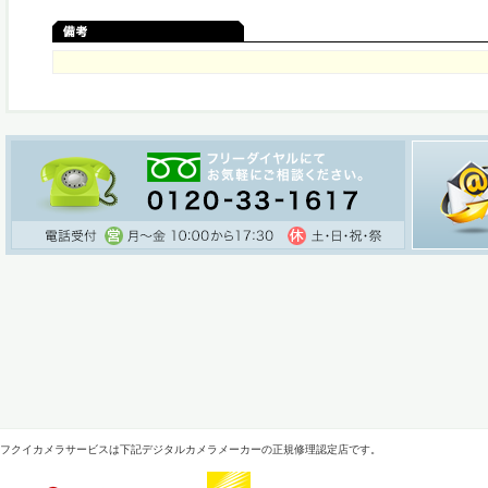
フクイカメラサービスは下記デジタルカメラメーカーの正規修理認定店です。