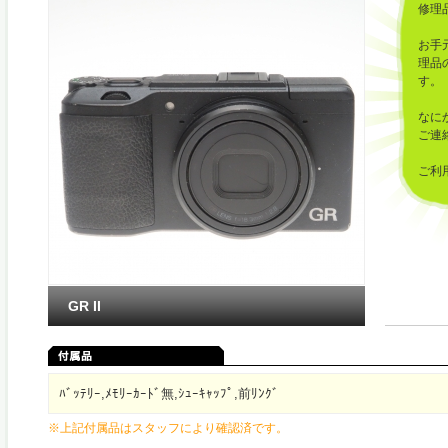
修理
お手
理品
す。
なに
ご連
ご利
した
GR II
ﾊﾞｯﾃﾘｰ,ﾒﾓﾘｰｶｰﾄﾞ無,ｼｭｰｷｬｯﾌﾟ,前ﾘﾝｸﾞ
※上記付属品はスタッフにより確認済です。