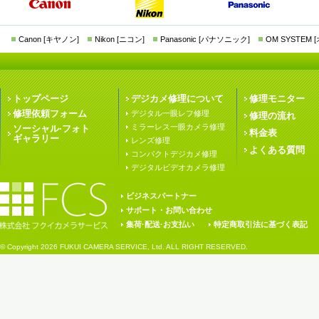
Canon [キヤノン]
Nikon [ニコン]
Panasonic [パナソニック]
OM SYSTEM
トップページ
デジカメ修理について
修理モニター
修理依頼フォーム
デジタル一眼レフ修理
修理の流れ
ミラーレス一眼カメラ修理
ソーシャル·フォト
料金表
ギャラリー
レンズ修理
よくある質問
コンパクトデジカメ修理
デジタルビデオカメラ修理
ビジネスパートナー
サポート・お問い合わせ
集荷·配送·お支払い
特定商取引法に基づく表記
© Copyright
2026 FUKUI CAMERA SERVICE, Ltd. ALL RIGHT RESERVED.