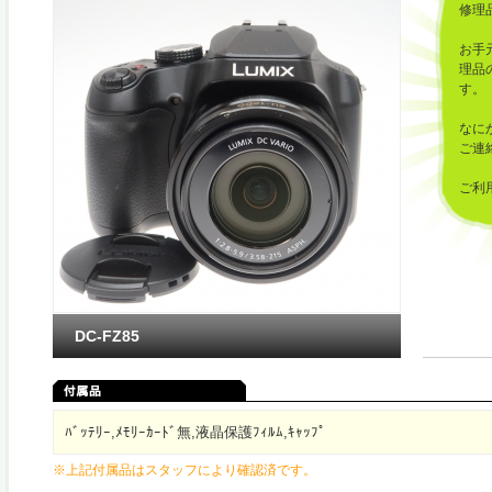
修理
お手
理品
す。
なに
ご連
ご利
した
DC-FZ85
ﾊﾞｯﾃﾘｰ,ﾒﾓﾘｰｶｰﾄﾞ無,液晶保護ﾌｨﾙﾑ,ｷｬｯﾌﾟ
※上記付属品はスタッフにより確認済です。