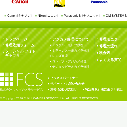
Canon [キヤノン]
Nikon [ニコン]
Panasonic [パナソニック]
OM SYSTEM
トップページ
デジカメ修理について
修理モニター
修理依頼フォーム
デジタル一眼レフ修理
修理の流れ
ミラーレス一眼カメラ修理
ソーシャル·フォト
料金表
ギャラリー
レンズ修理
よくある質問
コンパクトデジカメ修理
デジタルビデオカメラ修理
ビジネスパートナー
サポート・お問い合わせ
集荷·配送·お支払い
特定商取引法に基づく表記
© Copyright
2026 FUKUI CAMERA SERVICE, Ltd. ALL RIGHT RESERVED.