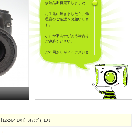
修理品出荷完了しました！
お手元に届きましたら、修
理品のご確認をお願いしま
す。
なにか不具合がある場合は
ご連絡ください。
ご利用ありがとうございま
した！
12-24/4 DXⅡ】,ｷｬｯﾌﾟ(F),ﾒﾓ
す。