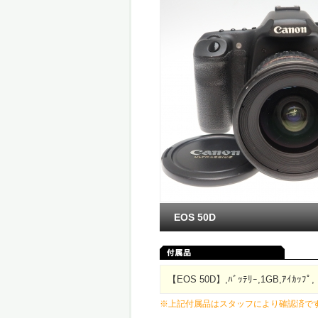
EOS 50D
【EOS 50D】,ﾊﾞｯﾃﾘｰ,1GB,ｱｲｶｯﾌﾟ,【
※上記付属品はスタッフにより確認済で