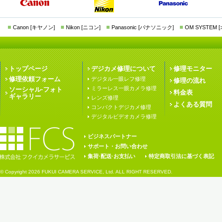
Canon [キヤノン]
Nikon [ニコン]
Panasonic [パナソニック]
OM SYSTEM
トップページ
デジカメ修理について
修理モニター
修理依頼フォーム
デジタル一眼レフ修理
修理の流れ
ミラーレス一眼カメラ修理
ソーシャル·フォト
料金表
ギャラリー
レンズ修理
よくある質問
コンパクトデジカメ修理
デジタルビデオカメラ修理
ビジネスパートナー
サポート・お問い合わせ
集荷·配送·お支払い
特定商取引法に基づく表記
© Copyright
2026 FUKUI CAMERA SERVICE, Ltd. ALL RIGHT RESERVED.