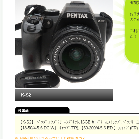
出荷
お手
のご
ご利
た！
K-S2
【K-S2】,ﾊﾞｯｸﾞ,ﾚﾝｽﾞｸﾘｰﾆﾝｸﾞｷｯﾄ,16GB ｶｰﾄﾞｹｰｽ,ｽﾄﾗｯﾌﾟ,ﾊﾞｯﾃﾘｰ
【18-50/4-5.6 DC W】,ｷｬｯﾌﾟ(FR),【50-200/4-5.6 ED 】,ｷｬｯﾌﾟ(FR)
※上記付属品はスタッフにより確認済です。