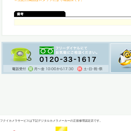
フクイカメラサービスは下記デジタルカメラメーカーの正規修理認定店です。