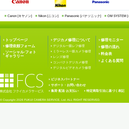
Canon [キヤノン]
Nikon [ニコン]
Panasonic [パナソニック]
OM SYSTEM
トップページ
デジカメ修理について
修理モニター
修理依頼フォーム
デジタル一眼レフ修理
修理の流れ
ミラーレス一眼カメラ修理
ソーシャル·フォト
料金表
ギャラリー
レンズ修理
よくある質問
コンパクトデジカメ修理
デジタルビデオカメラ修理
ビジネスパートナー
サポート・お問い合わせ
集荷·配送·お支払い
特定商取引法に基づく表記
© Copyright
2026 FUKUI CAMERA SERVICE, Ltd. ALL RIGHT RESERVED.