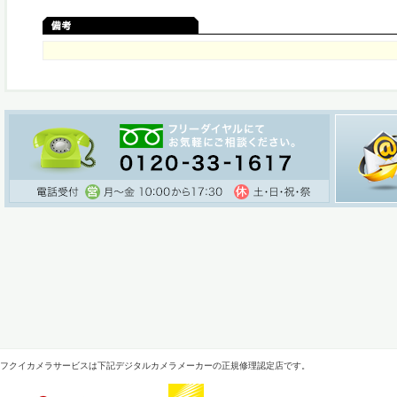
フクイカメラサービスは下記デジタルカメラメーカーの正規修理認定店です。