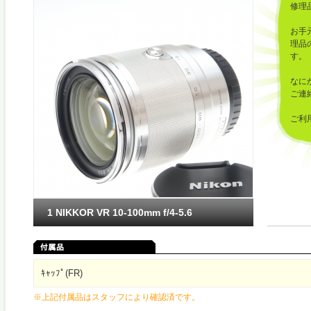
修理
お手
理品
す。
なに
ご連
ご利
した
1 NIKKOR VR 10-100mm f/4-5.6
ｷｬｯﾌﾟ(FR)
※上記付属品はスタッフにより確認済です。