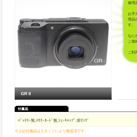
修理
お手
理品
す。
なに
ご連
ご利
した
GR II
ﾊﾞｯﾃﾘｰ無,ﾒﾓﾘｰｶｰﾄﾞ無,ｼｭｰｷｬｯﾌﾟ,前ﾘﾝｸﾞ
※上記付属品はスタッフにより確認済です。