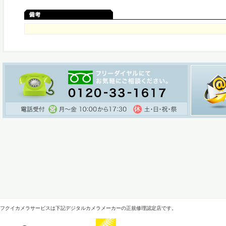
フクイカメラサービスは下記デジタルカメラメーカーの正規修理認定店です。