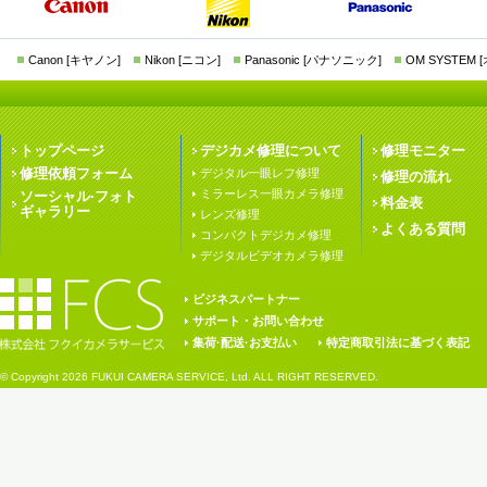
Canon [キヤノン]
Nikon [ニコン]
Panasonic [パナソニック]
OM SYSTEM
トップページ
デジカメ修理について
修理モニター
修理依頼フォーム
デジタル一眼レフ修理
修理の流れ
ミラーレス一眼カメラ修理
ソーシャル·フォト
料金表
ギャラリー
レンズ修理
よくある質問
コンパクトデジカメ修理
デジタルビデオカメラ修理
ビジネスパートナー
サポート・お問い合わせ
集荷·配送·お支払い
特定商取引法に基づく表記
© Copyright
2026 FUKUI CAMERA SERVICE, Ltd. ALL RIGHT RESERVED.