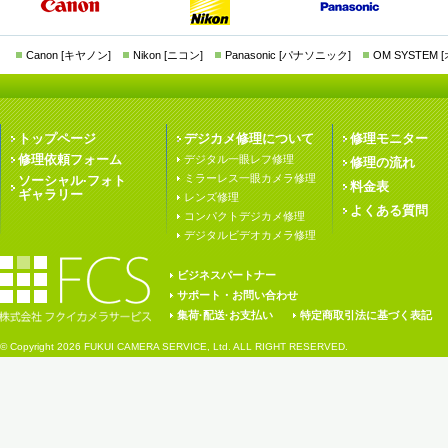
Canon [キヤノン]
Nikon [ニコン]
Panasonic [パナソニック]
OM SYSTEM
トップページ
デジカメ修理について
修理モニター
修理依頼フォーム
デジタル一眼レフ修理
修理の流れ
ミラーレス一眼カメラ修理
ソーシャル·フォト
料金表
ギャラリー
レンズ修理
よくある質問
コンパクトデジカメ修理
デジタルビデオカメラ修理
ビジネスパートナー
サポート・お問い合わせ
集荷·配送·お支払い
特定商取引法に基づく表記
© Copyright
2026 FUKUI CAMERA SERVICE, Ltd. ALL RIGHT RESERVED.