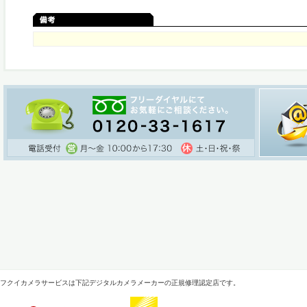
フクイカメラサービスは下記デジタルカメラメーカーの正規修理認定店です。