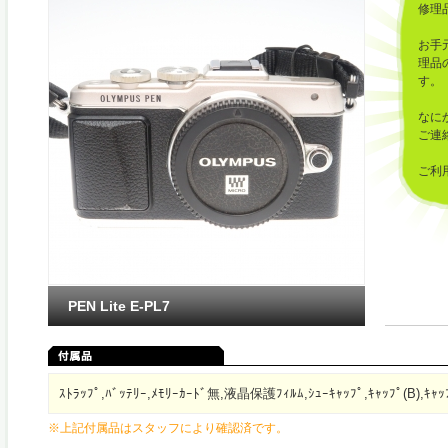
修理
お手
理品
す。
なに
ご連
ご利
した
PEN Lite E-PL7
ｽﾄﾗｯﾌﾟ,ﾊﾞｯﾃﾘｰ,ﾒﾓﾘｰｶｰﾄﾞ無,液晶保護ﾌｨﾙﾑ,ｼｭｰｷｬｯﾌﾟ,ｷｬｯﾌﾟ(B),ｷｬｯ
※上記付属品はスタッフにより確認済です。