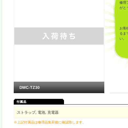
修理
がと
お客
るま
い。
DMC-TZ30
ストラップ, 電池, 充電器
※上記付属品は修理品集荷後に確認致します。