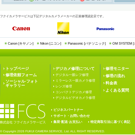
フクイカメラサービスは下記デジタルカメラメーカーの正規修理認定店です。
Canon [キヤノン]
Nikon [ニコン]
Panasonic [パナソニック]
OM SYSTEM
トップページ
デジカメ修理について
修理モニター
修理依頼フォーム
デジタル一眼レフ修理
修理の流れ
ミラーレス一眼カメラ修理
ソーシャル·フォト
料金表
ギャラリー
レンズ修理
よくある質問
コンパクトデジカメ修理
デジタルビデオカメラ修理
ビジネスパートナー
サポート・お問い合わせ
集荷·配送·お支払い
特定商取引法に基づく表記
© Copyright
2026 FUKUI CAMERA SERVICE, Ltd. ALL RIGHT RESERVED.