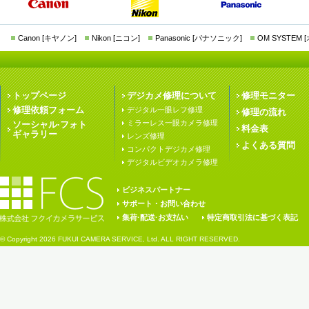
Canon [キヤノン]
Nikon [ニコン]
Panasonic [パナソニック]
OM SYSTEM
トップページ
デジカメ修理について
修理モニター
修理依頼フォーム
デジタル一眼レフ修理
修理の流れ
ミラーレス一眼カメラ修理
ソーシャル·フォト
料金表
ギャラリー
レンズ修理
よくある質問
コンパクトデジカメ修理
デジタルビデオカメラ修理
ビジネスパートナー
サポート・お問い合わせ
集荷·配送·お支払い
特定商取引法に基づく表記
© Copyright
2026 FUKUI CAMERA SERVICE, Ltd. ALL RIGHT RESERVED.