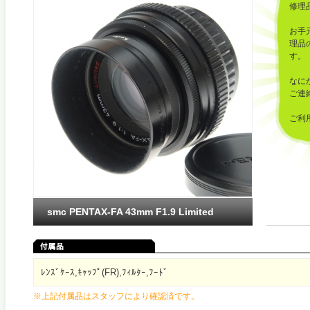
修理
お手
理品
す。
なに
ご連
ご利
した
smc PENTAX-FA 43mm F1.9 Limited
ﾚﾝｽﾞｹｰｽ,ｷｬｯﾌﾟ(FR),ﾌｨﾙﾀｰ,ﾌｰﾄﾞ
※上記付属品はスタッフにより確認済です。