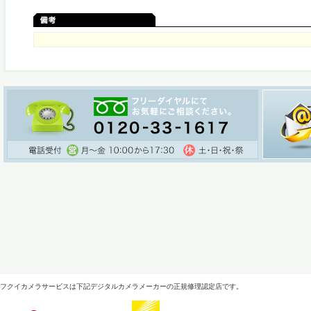
フクイカメラサービスは下記デジタルカメラメーカーの正規修理認定店です。