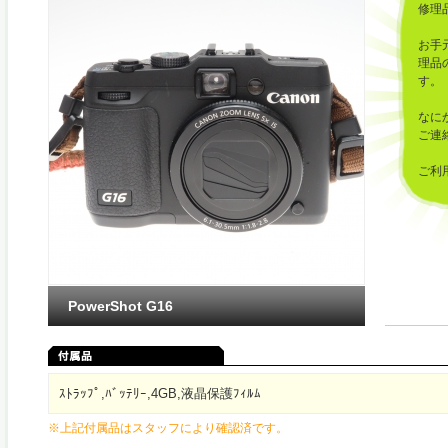
修理
お手
理品
す。
なに
ご連
ご利
した
PowerShot G16
ｽﾄﾗｯﾌﾟ,ﾊﾞｯﾃﾘｰ,4GB,液晶保護ﾌｨﾙﾑ
※上記付属品はスタッフにより確認済です。