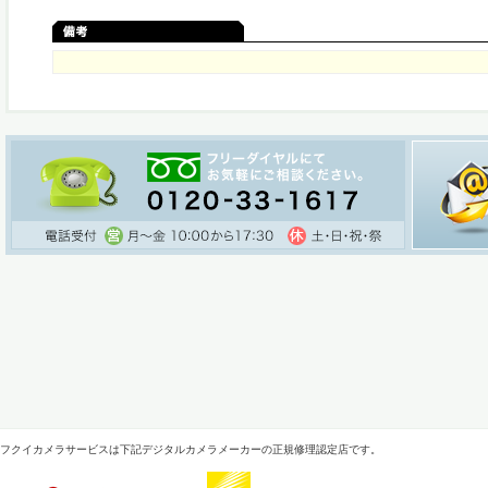
フクイカメラサービスは下記デジタルカメラメーカーの正規修理認定店です。