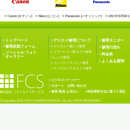
Canon [キヤノン]
Nikon [ニコン]
Panasonic [パナソニック]
OM SYSTEM
トップページ
デジカメ修理について
修理モニター
修理依頼フォーム
デジタル一眼レフ修理
修理の流れ
ミラーレス一眼カメラ修理
ソーシャル·フォト
料金表
ギャラリー
レンズ修理
よくある質問
コンパクトデジカメ修理
デジタルビデオカメラ修理
ビジネスパートナー
サポート・お問い合わせ
集荷·配送·お支払い
特定商取引法に基づく表記
© Copyright
2026 FUKUI CAMERA SERVICE, Ltd. ALL RIGHT RESERVED.