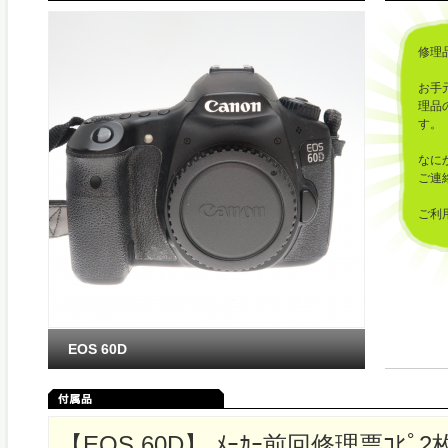
修理
お手
理品
す。
なに
ご連
ご利
した
EOS 60D
【EOS 60D】,ﾒｰｶｰ前回修理票ｺﾋﾟ