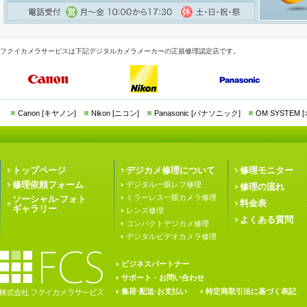
フクイカメラサービスは下記デジタルカメラメーカーの正規修理認定店です。
Canon [キヤノン]
Nikon [ニコン]
Panasonic [パナソニック]
OM SYSTEM
トップページ
デジカメ修理について
修理モニター
修理依頼フォーム
デジタル一眼レフ修理
修理の流れ
ミラーレス一眼カメラ修理
ソーシャル·フォト
料金表
ギャラリー
レンズ修理
よくある質問
コンパクトデジカメ修理
デジタルビデオカメラ修理
ビジネスパートナー
サポート・お問い合わせ
集荷·配送·お支払い
特定商取引法に基づく表記