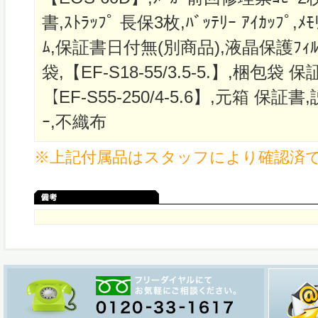
書,ｽﾄﾗｯﾌﾟ 長保3枚,ﾊﾞｯﾃﾘｰ ｱｲｶｯﾌﾟ,
ﾑ,保証書日付無(別商品),液晶保護ﾌｨﾙﾑ(上面
袋,【EF-S18-55/3.5-5.】,梱包袋 保証書
【EF-S55-250/4-5.6】,元箱 保証書,説
ｰ,不織布
※上記付属品はスタッフにより確認済