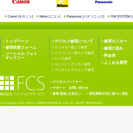
Canon [キヤノン]
Nikon [ニコン]
Panasonic [パナソニック]
OM SYSTEM
トップページ
デジカメ修理について
修理モニター
修理依頼フォーム
デジタル一眼レフ修理
修理の流れ
ミラーレス一眼カメラ修理
ソーシャル·フォト
料金表
ギャラリー
レンズ修理
よくある質問
コンパクトデジカメ修理
デジタルビデオカメラ修理
ビジネスパートナー
サポート・お問い合わせ
集荷·配送·お支払い
特定商取引法に基づく表記
© Copyright
2026 FUKUI CAMERA SERVICE, Ltd. ALL RIGHT RESERVED.