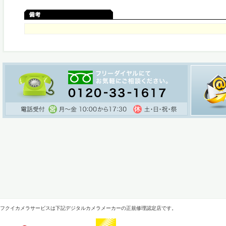
フクイカメラサービスは下記デジタルカメラメーカーの正規修理認定店です。