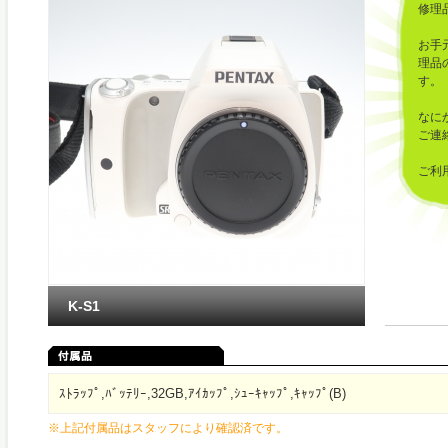
修理
お手
理品
す。
なに
ご連
ご利
した
K-S1
ｽﾄﾗｯﾌﾟ,ﾊﾞｯﾃﾘｰ,32GB,ｱｲｶｯﾌﾟ,ｼｭｰｷｬｯﾌﾟ,ｷｬｯﾌﾟ(B)
※上記付属品はスタッフにより確認済です。