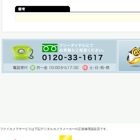
フクイカメラサービスは下記デジタルカメラメーカーの正規修理認定店です。