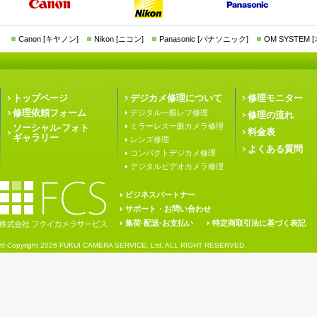
Canon [キヤノン]
Nikon [ニコン]
Panasonic [パナソニック]
OM SYSTEM
トップページ
デジカメ修理について
修理モニター
修理依頼フォーム
デジタル一眼レフ修理
修理の流れ
ミラーレス一眼カメラ修理
ソーシャル·フォト
料金表
ギャラリー
レンズ修理
よくある質問
コンパクトデジカメ修理
デジタルビデオカメラ修理
ビジネスパートナー
サポート・お問い合わせ
集荷·配送·お支払い
特定商取引法に基づく表記
© Copyright
2026 FUKUI CAMERA SERVICE, Ltd. ALL RIGHT RESERVED.