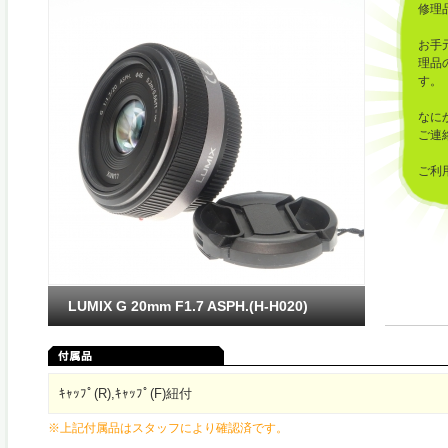
修理
お手
理品
す。
なに
ご連
ご利
した
LUMIX G 20mm F1.7 ASPH.(H-H020)
ｷｬｯﾌﾟ(R),ｷｬｯﾌﾟ(F)紐付
※上記付属品はスタッフにより確認済です。