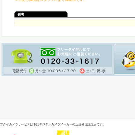
フクイカメラサービスは下記デジタルカメラメーカーの正規修理認定店です。