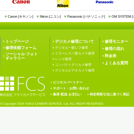
Canon [キヤノン]
Nikon [ニコン]
Panasonic [パナソニック]
OM SYSTEM
トップページ
デジカメ修理について
修理モニター
修理依頼フォーム
デジタル一眼レフ修理
修理の流れ
ミラーレス一眼カメラ修理
ソーシャル·フォト
料金表
ギャラリー
レンズ修理
よくある質問
コンパクトデジカメ修理
デジタルビデオカメラ修理
ビジネスパートナー
サポート・お問い合わせ
集荷·配送·お支払い
特定商取引法に基づく表記
© Copyright
2026 FUKUI CAMERA SERVICE, Ltd. ALL RIGHT RESERVED.