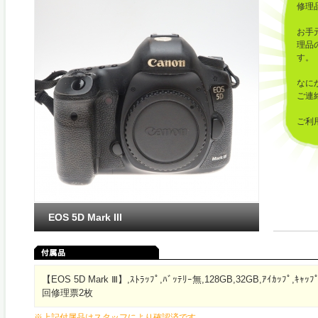
修理
お手
理品
す。
なに
ご連
ご利
した
EOS 5D Mark III
【EOS 5D Mark Ⅲ】,ｽﾄﾗｯﾌﾟ,ﾊﾞｯﾃﾘｰ無,128GB,32GB,ｱｲｶｯﾌﾟ,ｷｬｯ
回修理票2枚
※上記付属品はスタッフにより確認済です。