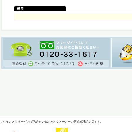
フクイカメラサービスは下記デジタルカメラメーカーの正規修理認定店です。