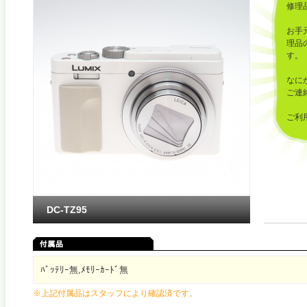
修理
お手
理品
す。
なに
ご連
ご利
した
DC-TZ95
ﾊﾞｯﾃﾘｰ無,ﾒﾓﾘｰｶｰﾄﾞ無
※上記付属品はスタッフにより確認済です。