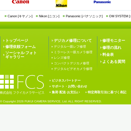
Canon [キヤノン]
Nikon [ニコン]
Panasonic [パナソニック]
OM SYSTEM
トップページ
デジカメ修理について
修理モニター
修理依頼フォーム
デジタル一眼レフ修理
修理の流れ
ミラーレス一眼カメラ修理
ソーシャル·フォト
料金表
ギャラリー
レンズ修理
よくある質問
コンパクトデジカメ修理
デジタルビデオカメラ修理
ビジネスパートナー
サポート・お問い合わせ
集荷·配送·お支払い
特定商取引法に基づく表記
© Copyright
2026 FUKUI CAMERA SERVICE, Ltd. ALL RIGHT RESERVED.