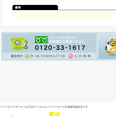
フクイカメラサービスは下記デジタルカメラメーカーの正規修理認定店です。