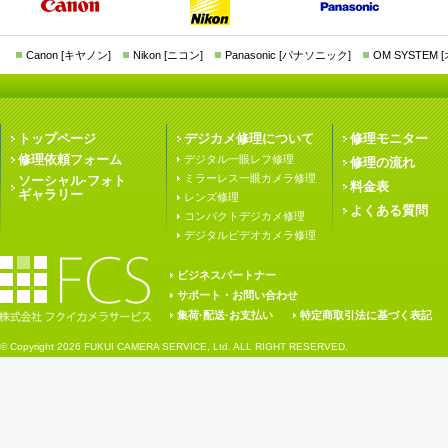
Canon [キヤノン]
Nikon [ニコン]
Panasonic [パナソニック]
OM SYSTEM
トップページ
デジカメ修理について
修理モニター
修理依頼フォーム
デジタル一眼レフ修理
修理の流れ
ミラーレス一眼カメラ修理
ソーシャル·フォト
料金表
ギャラリー
レンズ修理
よくある質問
コンパクトデジカメ修理
デジタルビデオカメラ修理
ビジネスパートナー
サポート・お問い合わせ
集荷·配送·お支払い
特定商取引法に基づく表記
© Copyright
2026 FUKUI CAMERA SERVICE, Ltd. ALL RIGHT RESERVED.