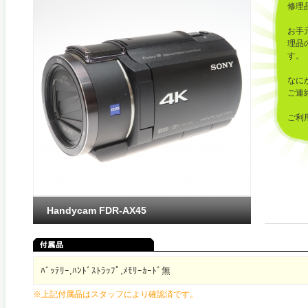
修理
お手
理品
す。
なに
ご連
ご利
した
Handycam FDR-AX45
ﾊﾞｯﾃﾘｰ,ﾊﾝﾄﾞｽﾄﾗｯﾌﾟ,ﾒﾓﾘｰｶｰﾄﾞ無
※上記付属品はスタッフにより確認済です。