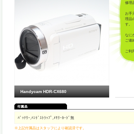
修理
お手
理品
す。
なに
ご連
ご利
した
Handycam HDR-CX680
ﾊﾞｯﾃﾘｰ,ﾊﾝﾄﾞｽﾄﾗｯﾌﾟ,ﾒﾓﾘｰｶｰﾄﾞ無
※上記付属品はスタッフにより確認済です。