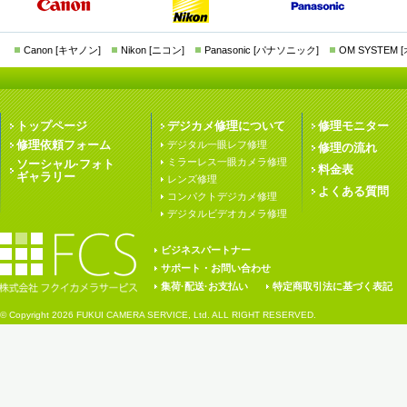
Canon [キヤノン]
Nikon [ニコン]
Panasonic [パナソニック]
OM SYSTEM
トップページ
デジカメ修理について
修理モニター
修理依頼フォーム
デジタル一眼レフ修理
修理の流れ
ミラーレス一眼カメラ修理
ソーシャル·フォト
料金表
ギャラリー
レンズ修理
よくある質問
コンパクトデジカメ修理
デジタルビデオカメラ修理
ビジネスパートナー
サポート・お問い合わせ
集荷·配送·お支払い
特定商取引法に基づく表記
© Copyright
2026 FUKUI CAMERA SERVICE, Ltd. ALL RIGHT RESERVED.