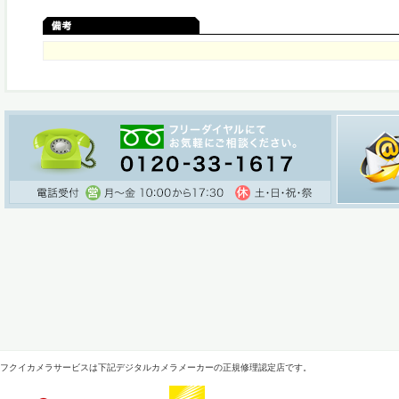
フクイカメラサービスは下記デジタルカメラメーカーの正規修理認定店です。