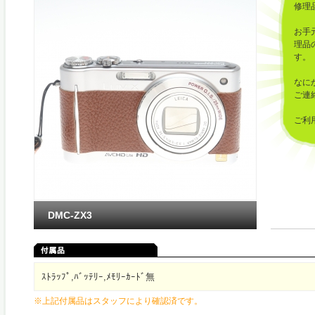
修理
お手
理品
す。
なに
ご連
ご利
した
DMC-ZX3
ｽﾄﾗｯﾌﾟ,ﾊﾞｯﾃﾘｰ,ﾒﾓﾘｰｶｰﾄﾞ無
※上記付属品はスタッフにより確認済です。