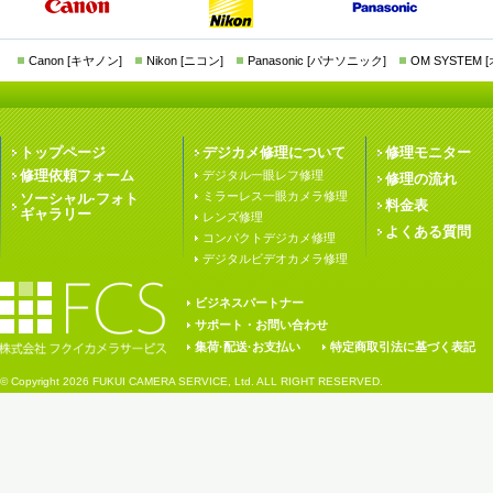
Canon [キヤノン]
Nikon [ニコン]
Panasonic [パナソニック]
OM SYSTEM
トップページ
デジカメ修理について
修理モニター
修理依頼フォーム
デジタル一眼レフ修理
修理の流れ
ミラーレス一眼カメラ修理
ソーシャル·フォト
料金表
ギャラリー
レンズ修理
よくある質問
コンパクトデジカメ修理
デジタルビデオカメラ修理
ビジネスパートナー
サポート・お問い合わせ
集荷·配送·お支払い
特定商取引法に基づく表記
© Copyright
2026 FUKUI CAMERA SERVICE, Ltd. ALL RIGHT RESERVED.