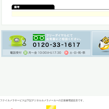
フクイカメラサービスは下記デジタルカメラメーカーの正規修理認定店です。