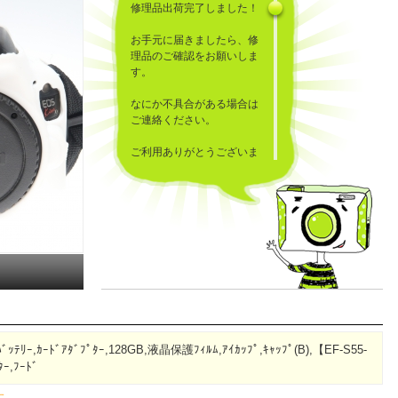
修理品出荷完了しました！
お手元に届きましたら、修
理品のご確認をお願いしま
す。
なにか不具合がある場合は
ご連絡ください。
ご利用ありがとうございま
した！
,ﾊﾞｯﾃﾘｰ,ｶｰﾄﾞｱﾀﾞﾌﾟﾀｰ,128GB,液晶保護ﾌｨﾙﾑ,ｱｲｶｯﾌﾟ,ｷｬｯﾌﾟ(B),【EF-S55-
ﾀｰ,ﾌｰﾄﾞ
す。