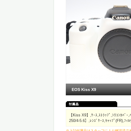
EOS Kiss X9
【Kiss X9】,ｹｰｽ,ｽﾄﾗｯﾌﾟ,ｼﾘｺﾝｶﾊﾞｰ
250/4-5.6】,ﾚﾝｽﾞｹｰｽ,ｷｬｯﾌﾟ(FR),ﾌｨﾙ
※上記付属品はスタッフにより確認済で