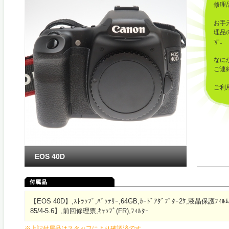
修理
お手
理品
す。
なに
ご連
ご利
した
EOS 40D
【EOS 40D】,ｽﾄﾗｯﾌﾟ,ﾊﾞｯﾃﾘｰ,64GB,ｶｰﾄﾞｱﾀﾞﾌﾟﾀｰ2ｹ,液晶保護ﾌｨﾙ
85/4-5.6】,前回修理票,ｷｬｯﾌﾟ(FR),ﾌｨﾙﾀｰ
※上記付属品はスタッフにより確認済です。