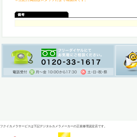
フクイカメラサービスは下記デジタルカメラメーカーの正規修理認定店です。