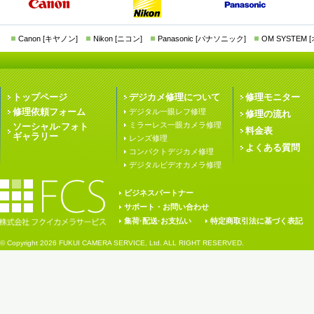
Canon [キヤノン]
Nikon [ニコン]
Panasonic [パナソニック]
OM SYSTEM
トップページ
デジカメ修理について
修理モニター
修理依頼フォーム
デジタル一眼レフ修理
修理の流れ
ミラーレス一眼カメラ修理
ソーシャル·フォト
料金表
ギャラリー
レンズ修理
よくある質問
コンパクトデジカメ修理
デジタルビデオカメラ修理
ビジネスパートナー
サポート・お問い合わせ
集荷·配送·お支払い
特定商取引法に基づく表記
© Copyright
2026 FUKUI CAMERA SERVICE, Ltd. ALL RIGHT RESERVED.