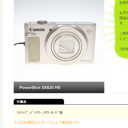
出荷
お手
理品
す。
ご利
した
7月2
21:
たし
PowerShot SX620 HS
ｽﾄﾗｯﾌﾟ,ﾊﾞｯﾃﾘｰ,ﾒﾓﾘｰｶｰﾄﾞ無
※上記付属品はスタッフにより確認済です。