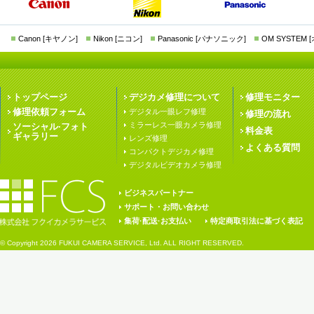
Canon [キヤノン]
Nikon [ニコン]
Panasonic [パナソニック]
OM SYSTEM
トップページ
デジカメ修理について
修理モニター
修理依頼フォーム
デジタル一眼レフ修理
修理の流れ
ミラーレス一眼カメラ修理
ソーシャル·フォト
料金表
ギャラリー
レンズ修理
よくある質問
コンパクトデジカメ修理
デジタルビデオカメラ修理
ビジネスパートナー
サポート・お問い合わせ
集荷·配送·お支払い
特定商取引法に基づく表記
© Copyright
2026 FUKUI CAMERA SERVICE, Ltd. ALL RIGHT RESERVED.