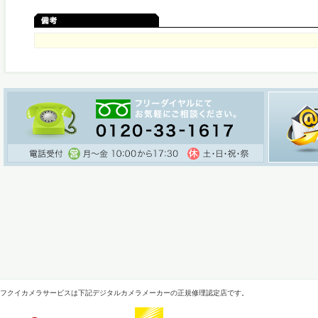
フクイカメラサービスは下記デジタルカメラメーカーの正規修理認定店です。