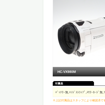
HC-VX980M
ﾊﾞｯﾃﾘｰ無,ﾊﾝﾄﾞｽﾄﾗｯﾌﾟ,ﾒﾓﾘｰｶｰﾄﾞ無,
※上記付属品はスタッフにより確認済で