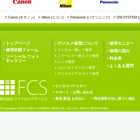
Canon [キヤノン]
Nikon [ニコン]
Panasonic [パナソニック]
OM SYSTEM
トップページ
デジカメ修理について
修理モニター
修理依頼フォーム
デジタル一眼レフ修理
修理の流れ
ミラーレス一眼カメラ修理
ソーシャル·フォト
料金表
ギャラリー
レンズ修理
よくある質問
コンパクトデジカメ修理
デジタルビデオカメラ修理
ビジネスパートナー
サポート・お問い合わせ
集荷·配送·お支払い
特定商取引法に基づく表記
© Copyright
2026 FUKUI CAMERA SERVICE, Ltd. ALL RIGHT RESERVED.