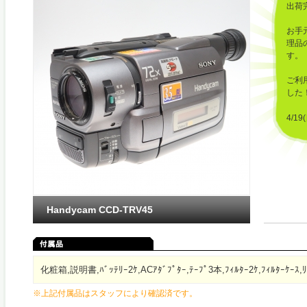
出荷
お手
理品
す。
ご利
した
4/1
発送
Handycam CCD-TRV45
化粧箱,説明書,ﾊﾞｯﾃﾘｰ2ｹ,ACｱﾀﾞﾌﾟﾀｰ,ﾃｰﾌﾟ3本,ﾌｨﾙﾀｰ2ｹ,ﾌｨﾙﾀｰｹｰｽ,ﾘﾓ
※上記付属品はスタッフにより確認済です。