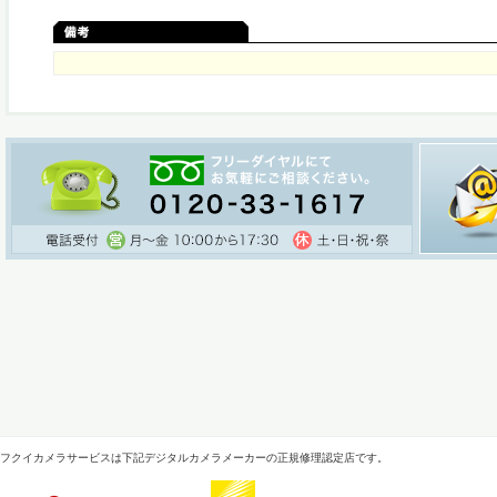
フクイカメラサービスは下記デジタルカメラメーカーの正規修理認定店です。