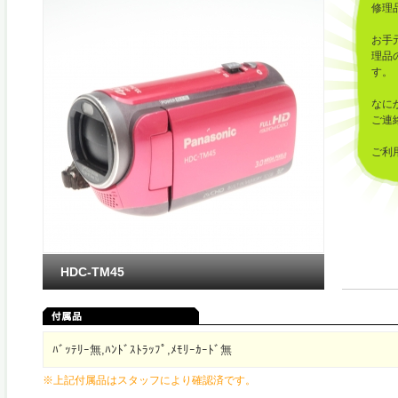
修理
お手
理品
す。
なに
ご連
ご利
した
HDC-TM45
ﾊﾞｯﾃﾘｰ無,ﾊﾝﾄﾞｽﾄﾗｯﾌﾟ,ﾒﾓﾘｰｶｰﾄﾞ無
※上記付属品はスタッフにより確認済です。