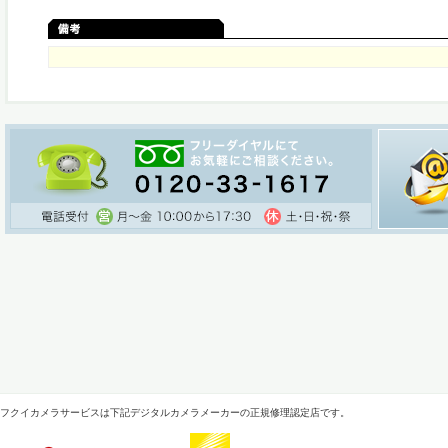
フクイカメラサービスは下記デジタルカメラメーカーの正規修理認定店です。