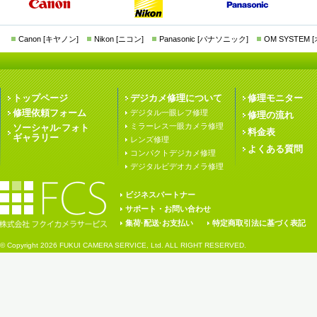
Canon [キヤノン]
Nikon [ニコン]
Panasonic [パナソニック]
OM SYSTEM
トップページ
デジカメ修理について
修理モニター
修理依頼フォーム
デジタル一眼レフ修理
修理の流れ
ミラーレス一眼カメラ修理
ソーシャル·フォト
料金表
ギャラリー
レンズ修理
よくある質問
コンパクトデジカメ修理
デジタルビデオカメラ修理
ビジネスパートナー
サポート・お問い合わせ
集荷·配送·お支払い
特定商取引法に基づく表記
© Copyright
2026 FUKUI CAMERA SERVICE, Ltd. ALL RIGHT RESERVED.