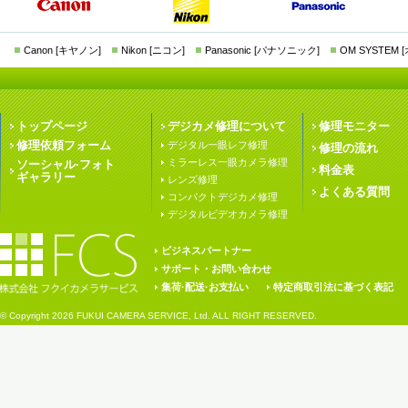
Canon [キヤノン]
Nikon [ニコン]
Panasonic [パナソニック]
OM SYSTEM
トップページ
デジカメ修理について
修理モニター
修理依頼フォーム
デジタル一眼レフ修理
修理の流れ
ミラーレス一眼カメラ修理
ソーシャル·フォト
料金表
ギャラリー
レンズ修理
よくある質問
コンパクトデジカメ修理
デジタルビデオカメラ修理
ビジネスパートナー
サポート・お問い合わせ
集荷·配送·お支払い
特定商取引法に基づく表記
© Copyright
2026 FUKUI CAMERA SERVICE, Ltd. ALL RIGHT RESERVED.