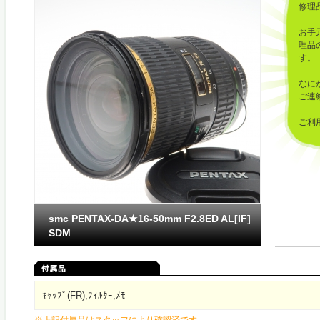
修理
お手
理品
す。
なに
ご連
ご利
した
smc PENTAX-DA★16-50mm F2.8ED AL[IF]
SDM
ｷｬｯﾌﾟ(FR),ﾌｨﾙﾀｰ,ﾒﾓ