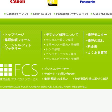
Canon [キヤノン]
Nikon [ニコン]
Panasonic [パナソニック]
OM SYSTEM
トップページ
デジカメ修理について
修理モニター
修理依頼フォーム
デジタル一眼レフ修理
修理の流れ
ミラーレス一眼カメラ修理
ソーシャル·フォト
料金表
ギャラリー
レンズ修理
よくある質問
コンパクトデジカメ修理
デジタルビデオカメラ修理
ビジネスパートナー
サポート・お問い合わせ
集荷·配送·お支払い
特定商取引法に基づく表記
© Copyright
2026 FUKUI CAMERA SERVICE, Ltd. ALL RIGHT RESERVED.