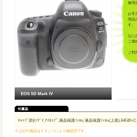
修理
お手
理品
す。
なに
ご連
ご利
した
EOS 5D Mark IV
ｷｬｯﾌﾟ(B)/ｼｸﾞﾏ,ｱｲｶｯﾌﾟ,液晶保護ﾌｨﾙﾑ,液晶保護ﾌｨﾙﾑ(上面),64GB×2,
※上記付属品はスタッフにより確認済です。