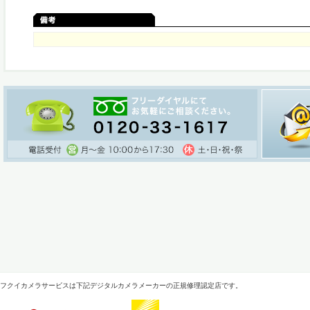
フクイカメラサービスは下記デジタルカメラメーカーの正規修理認定店です。