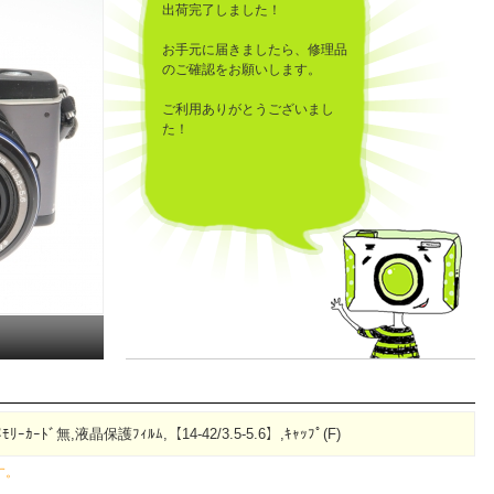
出荷完了しました！
お手元に届きましたら、修理品
のご確認をお願いします。
ご利用ありがとうございまし
た！
ﾒﾓﾘｰｶｰﾄﾞ無,液晶保護ﾌｨﾙﾑ,【14-42/3.5-5.6】,ｷｬｯﾌﾟ(F)
す。