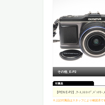
その他_E-P2
【PEN E-P2】,ｹｰｽ,ｽﾄﾗｯﾌﾟ,ﾊﾞｯﾃﾘｰ,
※上記付属品はスタッフにより確認済で