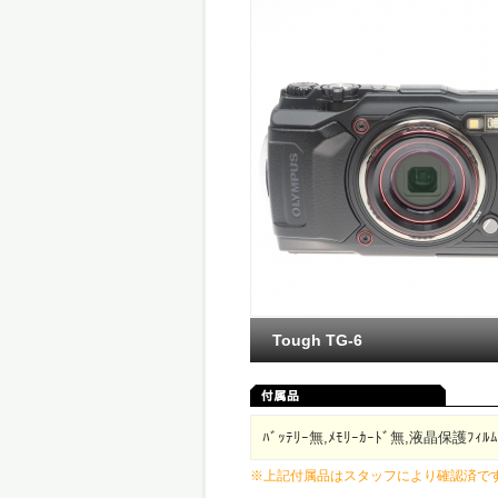
Tough TG-6
ﾊﾞｯﾃﾘｰ無,ﾒﾓﾘｰｶｰﾄﾞ無,液晶保護ﾌｨﾙﾑ
※上記付属品はスタッフにより確認済で