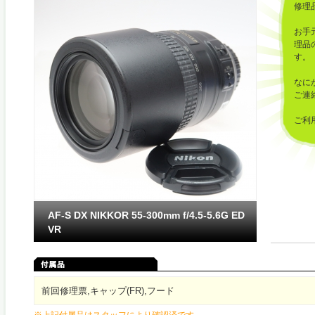
修理
お手
理品
す。
なに
ご連
ご利
した
AF-S DX NIKKOR 55-300mm f/4.5-5.6G ED
VR
前回修理票,キャップ(FR),フード