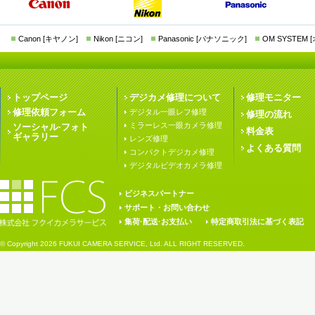
Canon [キヤノン]
Nikon [ニコン]
Panasonic [パナソニック]
OM SYSTEM
トップページ
デジカメ修理について
修理モニター
修理依頼フォーム
デジタル一眼レフ修理
修理の流れ
ミラーレス一眼カメラ修理
ソーシャル·フォト
料金表
ギャラリー
レンズ修理
よくある質問
コンパクトデジカメ修理
デジタルビデオカメラ修理
ビジネスパートナー
サポート・お問い合わせ
集荷·配送·お支払い
特定商取引法に基づく表記
© Copyright
2026 FUKUI CAMERA SERVICE, Ltd. ALL RIGHT RESERVED.